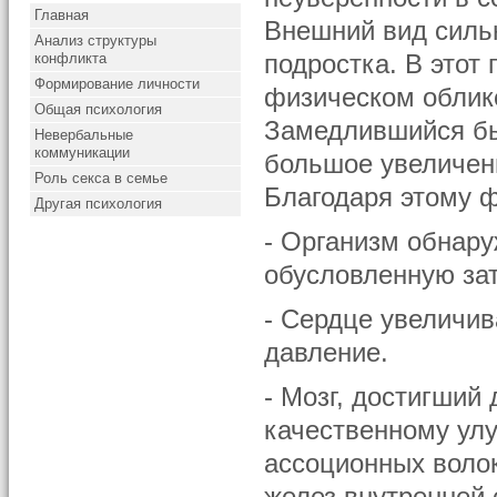
Главная
Внешний вид силь
Анализ структуры
конфликта
подростка. В этот
Формирование личности
физическом облике
Общая психология
Замедлившийся был
Невербальные
коммуникации
большое увеличени
Роль секса в семье
Благодаря этому ф
Другая психология
- Организм обнар
обусловленную зат
- Сердце увеличив
давление.
- Мозг, достигший
качественному ул
ассоционных волок