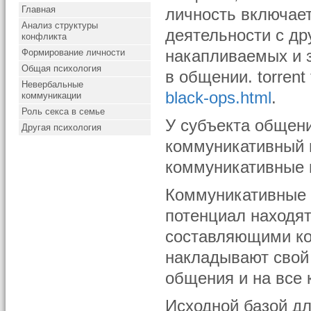
Главная
личность включае
Анализ структуры
деятельности с др
конфликта
Формирование личности
накапливаемых и 
Общая психология
в общении.
torrent
Невербальные
black-ops.html
.
коммуникации
Роль секса в семье
У субъекта общен
Другая психология
коммуникативный п
коммуникативные 
Коммуникативные 
потенциал находят
составляющими ко
накладывают свой 
общения и на все 
Исходной базой д