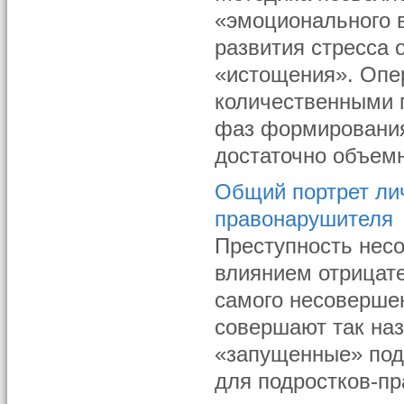
«эмоционального в
развития стресса 
«истощения». Опе
количественными 
фаз формирования
достаточно объемн
Общий портрет ли
правонарушителя
Преступность нес
влиянием отрицат
самого несоверше
совершают так на
«запущенные» подр
для подростков-пр