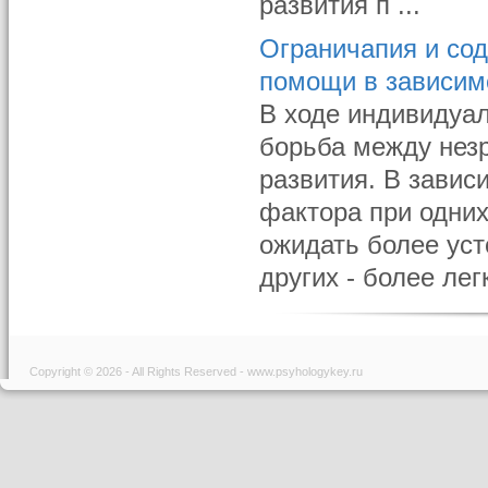
развития п ...
Ограничапия и со
помощи в зависим
В ходе индивидуал
борьба между незр
развития. В завис
фактора при одних
ожидать более уст
других - более ле
Copyright © 2026 - All Rights Reserved - www.psyhologykey.ru