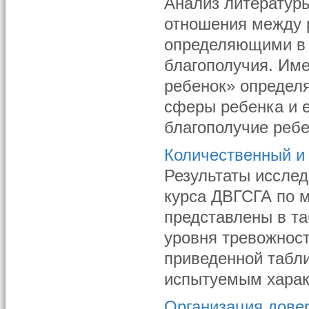
Анализ литератур
отношения между 
определяющими в
благополучия. Им
ребенок» определ
сферы ребенка и 
благополучие ребен
Количественный и
Результаты исслед
курса ДВГСГА по 
представлены в та
уровня тревожност
приведенной табл
испытуемым характ
Организация довер