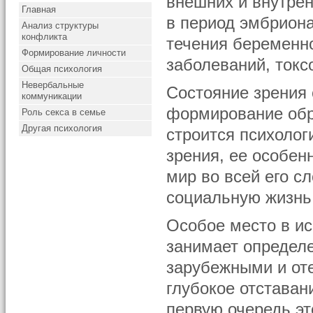
внешних и внутре
Главная
в период эмбриона
Анализ структуры
конфликта
течения беременн
Формирование личности
заболеваний, токсо
Общая психология
Невербальные
Состояние зрения 
коммуникации
формирование обра
Роль секса в семье
Другая психология
строится психолог
зрения, ее особен
мир во всей его с
социальную жизнь
Особое место в и
занимает определе
зарубежными и от
глубокое отставан
первую очередь эт