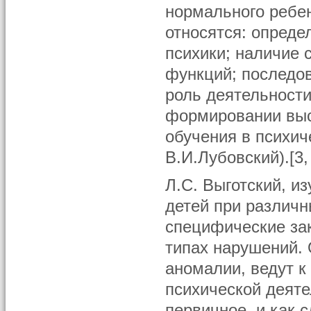
нормального ребен
относятся: опреде
психики; наличие 
функций; последов
роль деятельности
формировании выс
обучения в психич
В.И.Лубовский).[3,
Л.С. Выготский, и
детей при различ
специфические за
типах нарушений.
аномалии, ведут к
психической деяте
первичное, и как