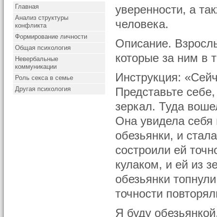
Главная
уверенности, а та
Анализ структуры
человека.
конфликта
Формирование личности
Описание. Взрослы
Общая психология
которые за ним в 
Невербальные
коммуникации
Инструкция: «Сейч
Роль секса в семье
Другая психология
Представьте себе, 
зеркал. Туда воше
Она увидела себя 
обезьянки, и стал
состроили ей точн
кулаком, и ей из з
обезьянки топнули
точности повторял
Я буду обезьянкой