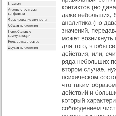
Главная
контактов (но дав
Анализ структуры
конфликта
даже небольших, 
Формирование личности
аналитика (но дав
Общая психология
значений, переда
Невербальные
коммуникации
может возникнуть 
Роль секса в семье
для того, чтобы с
Другая психология
действия, или, сч
ряда небольших по
втором случае, ну
психическом состо
что таким образо
действий и больш
который характер
соблюдением чист