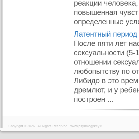
реакции человека,
повышенная чувств
определенные усло
Латентный период
После пяти лет на
сексуальности (5-
отношении сексуа
любопытству по о
Либидо в это врем
дремлют, и у ребе
построен ...
Copyright © 2026 - All Rights Reserved - www.psyhologykey.ru