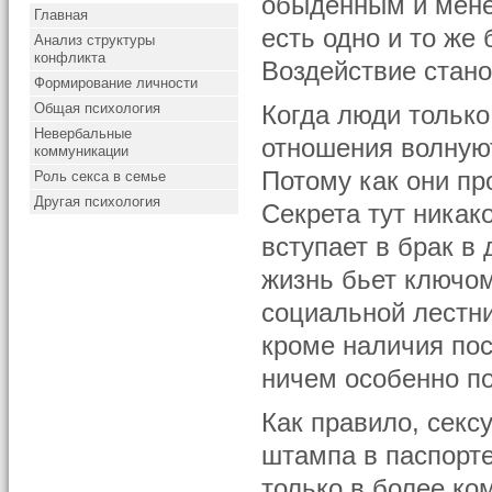
обыденным и мене
Главная
есть одно и то же 
Анализ структуры
конфликта
Воздействие стан
Формирование личности
Общая психология
Когда люди только
Невербальные
отношения волнуют
коммуникации
Потому как они пр
Роль секса в семье
Другая психология
Секрета тут никак
вступает в брак в
жизнь бьет ключом
социальной лестн
кроме наличия пос
ничем особенно по
Как правило, сек
штампа в паспорте
только в более ко