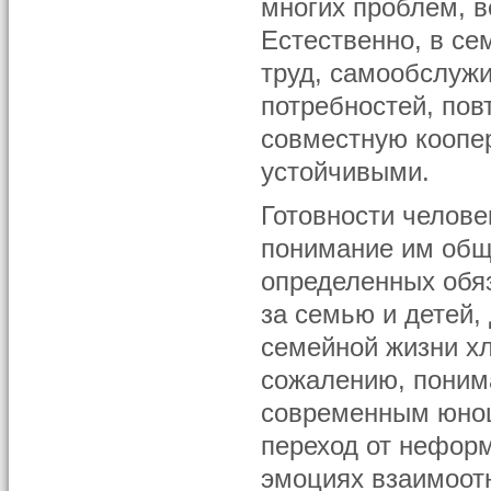
многих проблем, в
Естественно, в се
труд, самообслуж
потребностей, по
совместную коопе
устойчивыми.
Готовности челове
понимание им общ
определенных обяз
за семью и детей,
семейной жизни хл
сожалению, понима
современным юнош
переход от нефор
эмоциях взаимоот