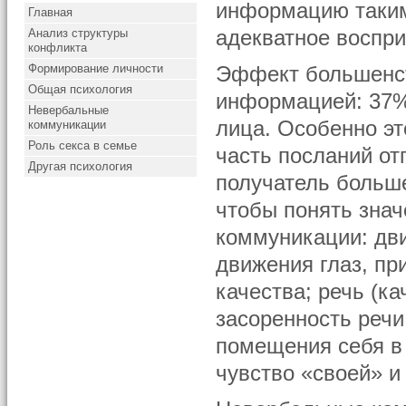
информацию таким
Главная
Анализ структуры
адекватное воспри
конфликта
Формирование личности
Эффект большенст
Общая психология
информацией: 37%
Невербальные
лица. Особенно эт
коммуникации
Роль секса в семье
часть посланий от
Другая психология
получатель больше
чтобы понять зна
коммуникации: дв
движения глаз, пр
качества; речь (ка
засоренность речи,
помещения себя в 
чувство «своей» и