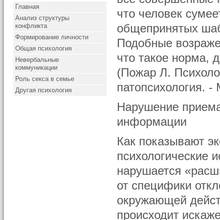
Главная
что человек сумее
Анализ структуры
конфликта
общепринятых шаб
Формирование личности
Подобные возражен
Общая психология
что такое норма, 
Невербальные
коммуникации
(Пожар Л. Психоло
Роль секса в семье
патопсихология. - М
Другая психология
Нарушение приема
информации
Как показывают э
психологические и
нарушается «расш
от специфики отк
окружающей действ
происходит искаж