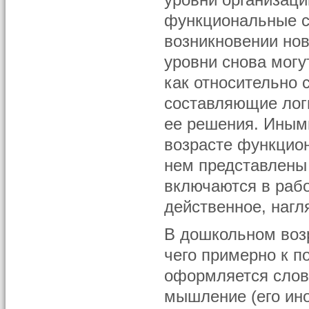
уровни организац
функциональные ст
возникновении нов
уровни снова могу
как относительно 
составляющие логи
ее решения. Иными
возрасте функцион
нем представлены
включаются в рабо
действенное, нагл
В дошкольном возр
чего примерно к п
оформляется слове
мышление (его ино