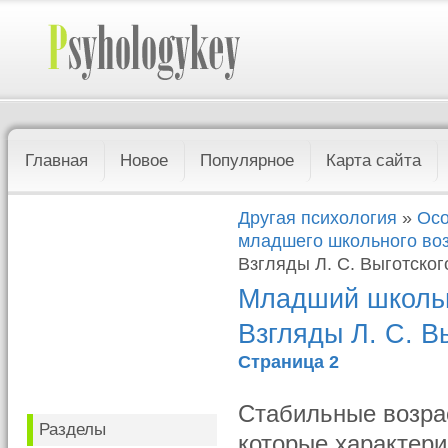
Главная
Новое
Популярное
Карта сайта
Другая психология
»
Осо
младшего школьного во
Взгляды Л. С. Выготско
Младший школьн
Взгляды Л. С. В
Страница 2
Стабильные возрас
Разделы
которые характери