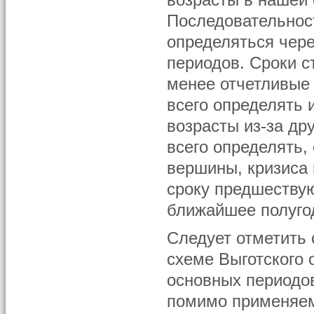
возрасты в нашей
Последовательнос
определяться чер
периодов. Сроки 
менее отчетливые 
всего определять 
возрасты из-за др
всего определять,
вершины, кризиса 
сроку предшествую
ближайшее полуго
Следует отметить 
схеме Выготского 
основных периодов
помимо применяемо