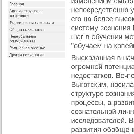
изменением смысл
Главная
непосредственно 
Анализ структуры
конфликта
его на более высо
Формирование личности
систему сознания 
Общая психология
шаг в обучении мо
Невербальные
коммуникации
"обучаем на копей
Роль секса в семье
Другая психология
Высказанная в нач
огромной потенци
недостатков. Во-п
Выготским, носила
структуре сознан
процессы, а разв
сознательной лич
исследователей. В
развития обобщен