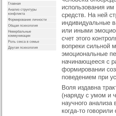
Главная
использования им
Анализ структуры
конфликта
средств. На ней с
Формирование личности
индивидуальные ва
Общая психология
или иными эмоцио
Невербальные
коммуникации
счет этого контро
Роль секса в семье
вопреки сильной 
Другая психология
эмоциональные пе
начинающееся с ра
формировании соз
поведением при у
Воля издавна трак
(наряду с умом и ч
научного анализа 
когда-то говорили