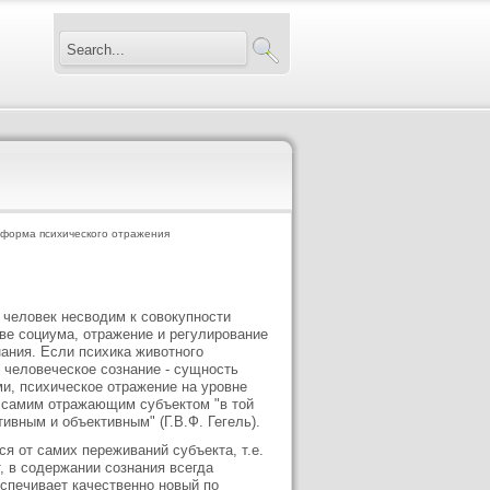
 форма психического отражения
 человек несводим к совокупности
ве социума, отражение и регулирование
ания. Если психика животного
 человеческое сознание - сущность
и, психическое отражение на уровне
 самим отражающим субъектом "в той
вным и объективным" (Г.В.Ф. Гегель).
я от самих переживаний субъекта, т.е.
т, в содержании сознания всегда
беспечивает качественно новый по