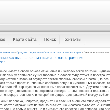
ное
Карта сайта
Поиск
Контакты
 психология
»
Предмет, задачи и особенности психологии как науки
» Сознание как высшая
ание как высшая форма психического отражения
ца 2
нное имеет в своей основе отношение и к человеческой психике. Однако
гических условий его существования. Человек существует в пространст
одействия с которым осуществляется главным образом с помощью созн
ает только простые, внешние свойства вещей в чувственных образах, то
 и явлений, скрытую за их внешними характеристиками. Другими словам
ного осуществляется посредством отождествления внешних объектов с
 непосредственности, в которой не существует различий между субъекти
нании человека, напротив, предметы и явления внешнего мира отделяютс
тановятся отражением не только объекта, но и самого субъекта. А значи
тавлен не только объект, но и субъект, его собственная природа, что о