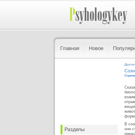
Главная
Новое
Популяр
Другая
Созн
Страни
Сказа
биоло
взаим
отраж
вещей
живот
форме
В соз
Разделы
они с
предс