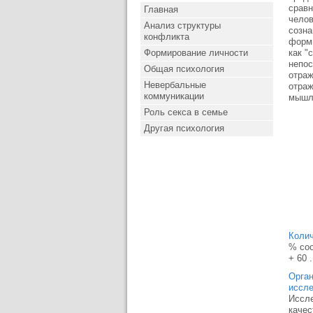
сравн
Главная
челов
Анализ структуры
созна
конфликта
формы
Формирование личности
как "
непос
Общая психология
отраж
Невербальные
отраж
коммуникации
мышл
Роль секса в семье
Другая психология
Коли
% соо
+ 60 .
Орган
иссл
Иссле
качес