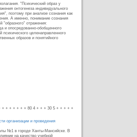
олагания. "Психический образ у
тражения онтогенеза индивидуального
ия", поэтому при анализе сознания как
ния. А именно, понимание сознания
й "образного" отражения:
да и опосредованно-обобщенного
ой психического целенаправленного
венных образов и понятийного
 + + + + + + + 80 4 + + + 30 5 + + + + +
ти организации и проведения
олы №1 в городе Ханты-Мансийске. В
лияние на качество учебной