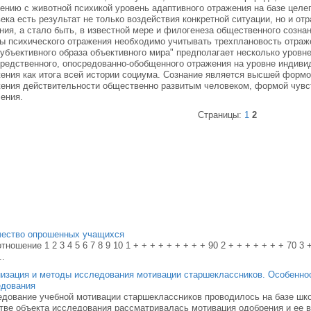
ению с животной психикой уровень адаптивного отражения на базе целеп
ека есть результат не только воздействия конкретной ситуации, но и о
ния, а стало быть, в известной мере и филогенеза общественного сознан
 психического отражения необходимо учитывать трехплановость отраже
субъективного образа объективного мира" предполагает несколько уровне
редственного, опосредованно-обобщенного отражения на уровне индиви
ения как итога всей истории социума. Сознание является высшей форм
ения действительности общественно развитым человеком, формой чувст
ения.
Страницы:
1
2
чество опрошенных учащихся
тношение 1 2 3 4 5 6 7 8 9 10 1 + + + + + + + + + 90 2 + + + + + + + 70 3 +
..
изация и методы исследования мотивации старшеклассников. Особеннос
едования
дование учебной мотивации старшеклассников проводилось на базе шк
тве объекта исследования рассматривалась мотивация одобрения и ее в