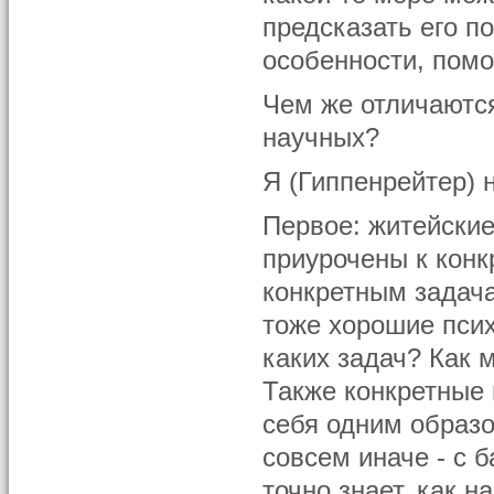
предсказать его п
особенности, помоч
Чем же отличаются
научных?
Я (Гиппенрейтер) 
Первое: житейские
приурочены к кон
конкретным задача
тоже хорошие псих
каких задач? Как 
Также конкретные 
себя одним образо
совсем иначе - с 
точно знает, как 