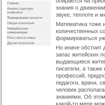
опирается на при
Главная
знания о движении 
Анализ структуры
конфликта
звуке, теплоте и м
Формирование личности
Математика тоже и
Общая психология
Невербальные
количественных с
коммуникации
формироваться уж
Роль секса в семье
Другая психология
Но иначе обстоит д
запас житейских п
выдающиеся житейс
писатели, а также 
профессий, предп
педагоги, врачи, 
человек располаг
знаниями. Об этом
какой-то мере мож