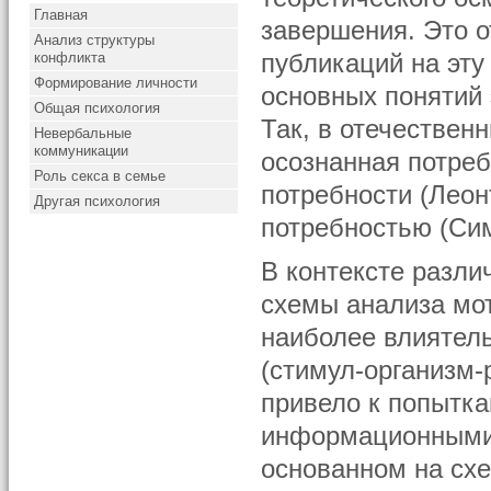
Главная
завершения. Это 
Анализ структуры
конфликта
публикаций на эту 
Формирование личности
основных понятий 
Общая психология
Так, в отечествен
Невербальные
коммуникации
осознанная потребн
Роль секса в семье
потребности (Леон
Другая психология
потребностью (Сим
В контексте разли
схемы анализа мот
наиболее влиятел
(стимул-организм-
привело к попытк
информационными. 
основанном на схе