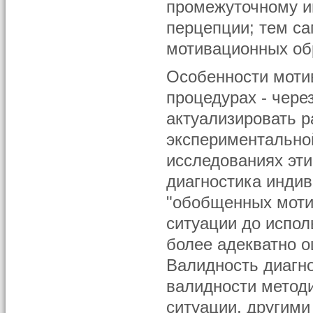
промежуточному и
перцепции; тем с
мотивационных об
Особенности моти
процедурах - чере
актуализировать р
экспериментальной
исследованиях эти
диагностика индив
"обобщенных мотив
ситуации до испол
более адекватно о
Валидность диагно
валидности методи
ситуации, другими