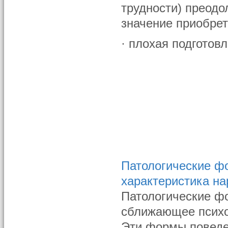
трудности) преодо
значение приобрет
· плохая подготов
Патологические ф
характеристика н
Патологические ф
сближающее психо
Эти формы поведе