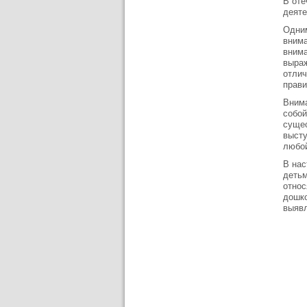
В оте
деяте
Одним
внима
внима
выраж
отлич
прави
Внима
собой
сущес
высту
любой
В нас
детьм
относ
дошко
выявл