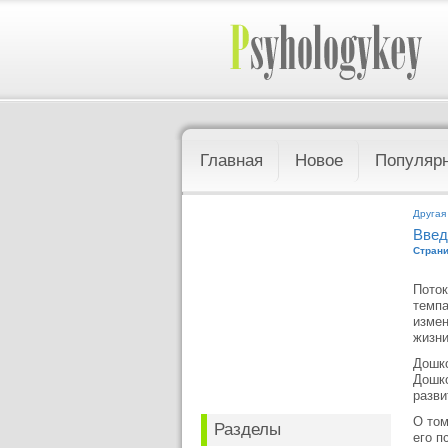
Главная
Новое
Популяр
Другая
Введ
Страни
Поток
темпа
измен
жизни
Дошко
Дошко
разви
О том
Разделы
его п