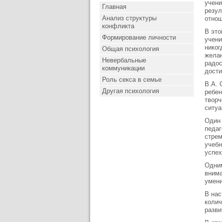
учени
Главная
резул
Анализ структуры
отнош
конфликта
В это
Формирование личности
учени
никог
Общая психология
желан
Невербальные
радос
коммуникации
дости
Роль секса в семье
В.А. 
Другая психология
ребен
творч
ситуа
Один 
педаг
стрем
учебн
успех
Одним
внима
умени
В нас
колич
разви