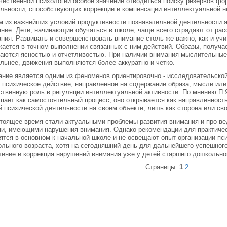
чественной психологии особое значение отводиться поиску резервов ф
льности, способствующих коррекции и компенсации интеллектуальной н
 из важнейших условий продуктивности познавательной деятельности я
ние. Дети, начинающие обучаться в школе, чаще всего страдают от рас
ния. Развивать и совершенствовать внимание столь же важно, как и учи
ается в точном выполнении связанных с ним действий. Образы, получа
аются ясностью и отчетливостью. При наличии внимания мыслительные
льнее, движения выполняются более аккуратно и четко.
ние является одним из феноменов ориентировочно - исследовательской
 психическое действие, направленное на содержание образа, мысли или
твенную роль в регуляции интеллектуальной активности. По мнению П.Я
пает как самостоятельный процесс, оно открывается как направленност
 психической деятельности на своем объекте, лишь как сторона или свой
тоящее время стали актуальными проблемы развития внимания и про ве
и, имеющими нарушения внимания. Однако рекомендации для практичес
ятся в основном к начальной школе и не освещают опыт организации пс
льного возраста, хотя на сегодняшний день для дальнейшего успешног
ение и коррекция нарушений внимания уже у детей старшего дошкольног
Страницы:
1
2