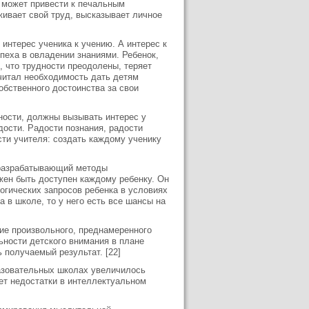
о может привести к печальным
еживает свой труд, высказывает личное
 интерес ученика к учению. А интерес к
пеха в овладении знаниями. Ребенок,
, что трудности преодолены, теряет
считал необходимость дать детям
собственного достоинства за свои
ности, должны вызывать интерес у
дости. Радости познания, радости
сти учителя: создать каждому ученику
, разрабатывающий методы
лжен быть доступен каждому ребенку. Он
огических запросов ребенка в условиях
а в школе, то у него есть все шансы на
ие произвольного, преднамеренного
ьности детского внимания в плане
 получаемый результат. [22]
разовательных школах увеличилось
ет недостатки в интеллектуальном