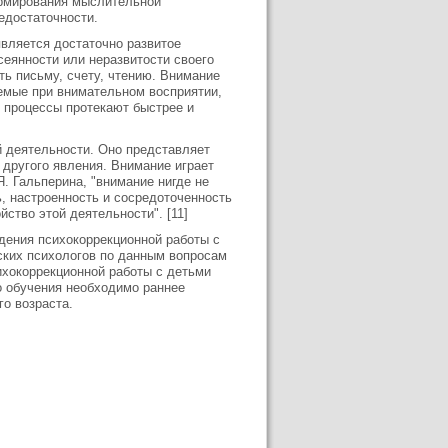
ормирования мыслительной
едостаточности.
вляется достаточно развитое
сеянности или неразвитости своего
ть письму, счету, чтению. Внимание
емые при внимательном восприятии,
 процессы протекают быстрее и
 деятельности. Оно представляет
 другого явления. Внимание играет
. Гальперина, "внимание нигде не
ь, настроенность и сосредоточенность
ство этой деятельности". [11]
дения психокоррекционной работы с
ких психологов по данным вопросам
ихокоррекционной работы с детьми
о обучения необходимо раннее
о возраста.