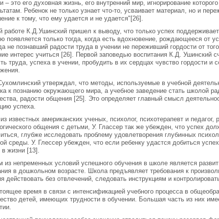
и – это его духовная жизнь, его внутренний мир, игнорирование которог
ьтатам. Ребенок не только узнает что-то, усваивает материал, но и пер
ение к тому, что ему удается и не удается"[26].
й работе К.Д.Ушинский пришел к выводу, что только успех поддерживает
ю появляется только тогда, когда есть вдохновение, рождающееся от ус
да не познавший радости труда в учении не переживший гордости от того
ие интерес учиться [26]. Первой заповедью воспитания К.Д. Ушинский 
ть труда, успеха в учении, пробудить в их сердцах чувство гордости и 
жения.
Сухомлинский утверждал, что методы, используемые в учебной деятель
ка к познанию окружающего мира, а учебное заведение стать школой ра
ества, радости общения [25]. Это определяет главный смысл деятельно
цию успеха.
из известных американских ученых, психолог, психотерапевт и педагог
огического общения с детьми, У. Глассер так же убежден, что успех до
иться, глубже исследовать проблему удовлетворения глубинных психол
ой среды. У. Глессер убежден, что если ребенку удастся добиться успех
 в жизни [13].
 из непременных условий успешного обучения в школе является развит
ния в дошкольном возрасте. Школа предъявляет требования к произвол
я действовать без отвлечений, следовать инструкциям и контролировать
тоящее время в связи с интенсификацией учебного процесса в общеоб
ество детей, имеющих трудности в обучении. Большая часть из них име
тии.