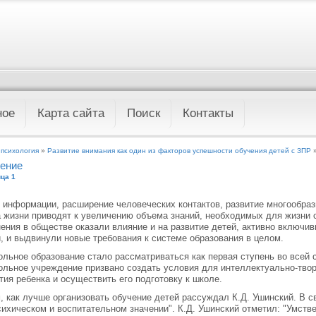
ное
Карта сайта
Поиск
Контакты
 психология
»
Развитие внимания как один из факторов успешности обучения детей с ЗПР
»
ение
ца 1
 информации, расширение человеческих контактов, развитие многообра
 жизни приводят к увеличению объема знаний, необходимых для жизни
ения в обществе оказали влияние и на развитие детей, активно включи
, и выдвинули новые требования к системе образования в целом.
льное образование стало рассматриваться как первая ступень во всей 
льное учреждение призвано создать условия для интеллектуально-твор
тия ребенка и осуществить его подготовку к школе.
, как лучше организовать обучение детей рассуждал К.Д. Ушинский. В с
сихическом и воспитательном значении". К.Д. Ушинский отметил: "Умстве