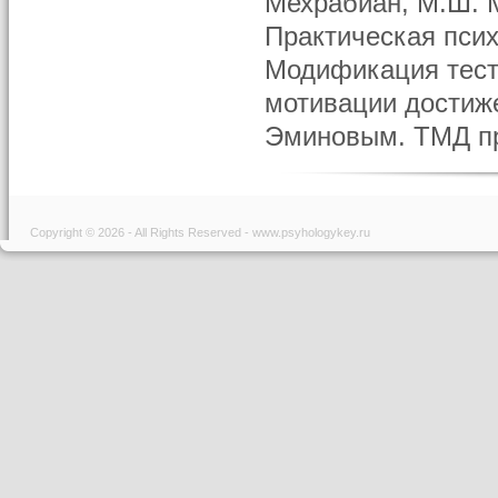
Мехрабиан, М.Ш. М
Практическая психо
Модификация тест
мотивации достиж
Эминовым. ТМД пре
Copyright © 2026 - All Rights Reserved - www.psyhologykey.ru