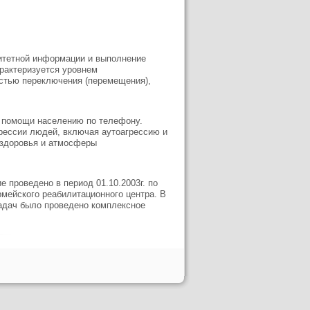
ритетной информации и выполнение
арактеризуется уровнем
остью переключения (перемещения),
й помощи населению по телефону.
рессии людей, включая аутоагрессию и
 здоровья и атмосферы
проведено в период 01.10.2003г. по
армейского реабилитационного центра. В
адач было проведено комплексное