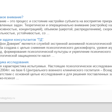
акое внимание?
ние – это процесс и состояние настройки субъекта на восприятие прио
вленных задач. Теоретически и операционально внимание (настройка) х
нсивностью, концентрацией), объемом (широтой, распределением), скор
льностью, устойчивостью, со ...
и задачи консультантов “ТД”.
фон Доверия” является службой экстренной анонимной психологическо
а создана с целью снижения психологического дискомфорта, уровня аг
д, формирования психологической культуры и укрепление психического
логической защищенности насел ...
ика исследования.
 характеристика испытуемых. Настоящее психологическое исследование 
.2004гг. на базе 6 Центрального военного клинического госпиталя – Все
етствии с основной целью исследования и для решения поставленных з
ко-психол ...
hologykey.ru