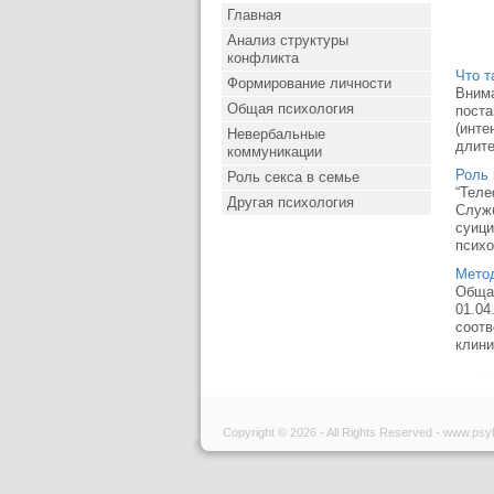
Главная
Анализ структуры
конфликта
Что т
Формирование личности
Внима
Общая психология
поста
(инте
Невербальные
длите
коммуникации
Роль 
Роль секса в семье
“Теле
Другая психология
Служб
суици
психо
Метод
Общая
01.04
соотв
клини
Copyright © 2026 - All Rights Reserved - www.psy