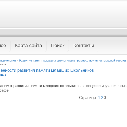
ное
Карта сайта
Поиск
Контакты
 психология
»
Развитие памяти младших школьников в процессе изучения языковой теории
иков
енности развития памяти младших школьников
ца 3
ловиях развития памяти младших школьников в процессе изучения язык
рафе.
Страницы:
1
2
3