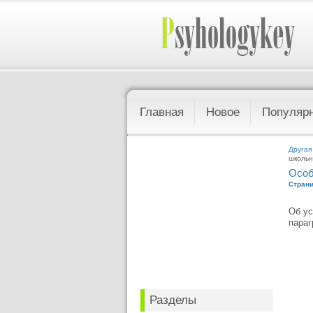
Главная
Новое
Популяр
Другая
школьн
Особ
Страни
Об ус
параг
Разделы