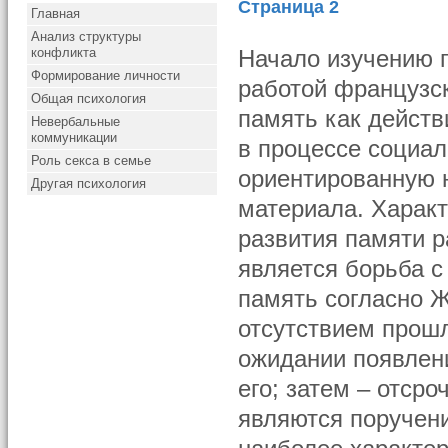
Страница 2
Главная
Анализ структуры
конфликта
Начало изучению 
Формирование личности
работой французск
Общая психология
память как дейст
Невербальные
коммуникации
в процессе социал
Роль секса в семье
ориентированную н
Другая психология
материала. Характ
развития памяти р
является борьба с
память согласно 
отсутствием прошл
ожидании появлени
его; затем – отср
являются поручени