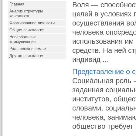
Воля — способнос
Главная
Анализ структуры
целей в условиях 
конфликта
осуществления во
Формирование личности
Общая психология
человека опосредс
Невербальные
использования им
коммуникации
Роль секса в семье
средств. На ней с
Другая психология
индивид ...
Представление о с
Социа́льная роль
заданная социаль
институтов, обще
словами, социальн
человека, занима
общество требует 