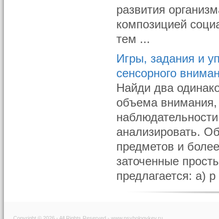
развития организм
композицией социа
тем ...
Игры, задания и у
сенсорного внима
Найди два одинак
объема внимания,
наблюдательности
анализировать. Об
предметов и более
заточенные прост
предлагается: а) р 
Copyright © 2026 - All Rights Reserved - www.psyhologykey.ru