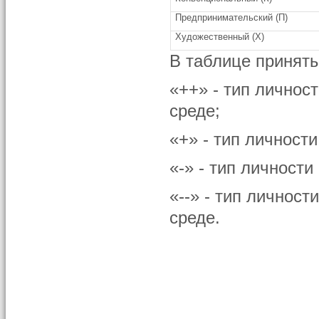
Предпринимательский (П)
Художественный (X)
В таблице принят
«++» - тип личнос
среде;
«+» - тип личност
«-» - тип личност
«--» - тип личнос
среде.