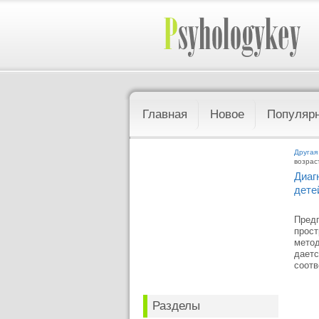
Главная
Новое
Популяр
Другая
возрас
Диаг
дете
Предп
прост
метод
даетс
соотв
Разделы