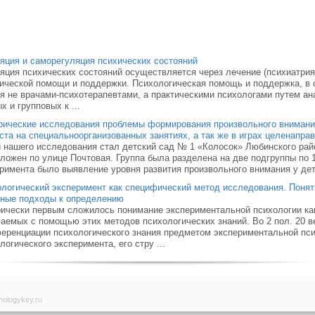
яция и саморегуляция психических состояний
яция психических состояний осуществляется через лечение (психиатрия)
ической помощи и поддержки. Психологическая по­мощь и поддержка, в 
я не врачами-психотерапевтами, а практическими психологами путем ан
х и групповых к ...
ические исследования проблемы формирования произвольного внимания
ста на специальноорганизованных занятиях, а так же в играх целенапра
 нашего исследования стал детский сад № 1 «Колосок» Любинского рай
ложен по улице Почтовая. Группа была разделена на две подгруппы по
римента было выявление уровня развития произвольного внимания у дете
логический эксперимент как специфический метод исследования. Понят
вные подходы к определению
ически первым сложилось понимание экспериментальной психологии ка
аемых с помощью этих методов психологических знаний. Во 2 пол. 20 ве
ренциации психологического знания предметом экспериментальной пси
логического эксперимента, его стру ...
hologykey.ru