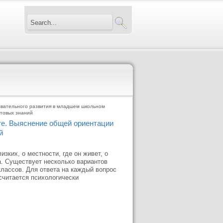
авательного развития в младшем школьном
ытовых знаний
те. Выяснение общей ориентации
й
изких, о местности, где он живет, о
на. Существует несколько вариантов
классов. Для ответа на каждый вопрос
считается психологически