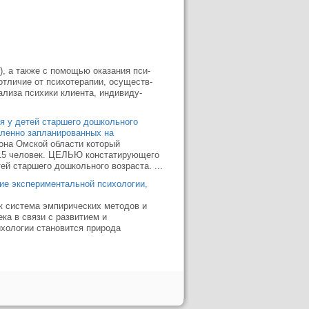
, а также с помощью оказания пси­
отличие от психотерапии, осуществ­
ализа психики клиента, индивиду­
 у детей старшего дошкольного
вленно запланированных на
она Омской области который
 15 человек. ЦЕЛЬЮ констатирующего
й старшего дошкольного возраста. ...
ие экспериментальной психологии,
к система эмпирических методов и
ка в связи с развитием и
хологии становится природа