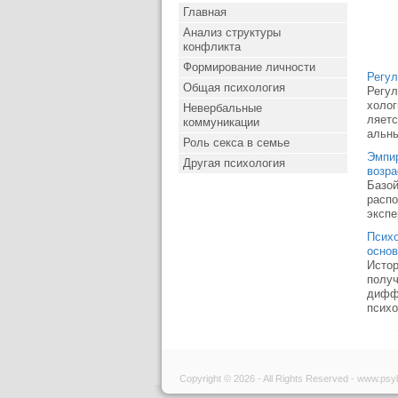
Главная
Анализ структуры
конфликта
Формирование личности
Регул
Общая психология
Регул
холог
Невербальные
ляетс
коммуникации
альны
Роль секса в семье
Эмпир
Другая психология
возра
Базой
распо
экспе
Психо
осно
Истор
получ
диффе
психо
Copyright © 2026 - All Rights Reserved - www.psy