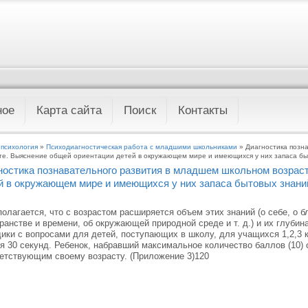
ное
Карта сайта
Поиск
Контакты
 психология
»
Психодиагностическая работа с младшими школьниками
» Диагностика позн
те. Выяснение общей ориентации детей в окружающем мире и имеющихся у них запаса б
ностика познавательного развития в младшем школьном возрас
й в окружающем мире и имеющихся у них запаса бытовых знани
олагается, что с возрастом расширяется объем этих знаний (о себе, о бл
ранстве и времени, об окружающей природной среде и т. д.) и их глуби
ики с вопросами для детей, поступающих в школу, для учащихся 1,2,3 
я 30 секунд. Ребенок, набравший максимальное количество баллов (10) 
етствующим своему возрасту. (Приложение 3)120