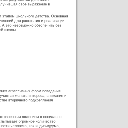
получившая свое выражение в
 этапом школьного детства. Основная
условий для раскрытия и реализации
 А это невозможно обеспечить без
ой школы.
ения агрессивных форм поведения
аучается желать интереса, внимания и
стве вторичного подкрепления
остраненным явлением в социально-
спытывает огромное количество
нности человека, как индивидуума,