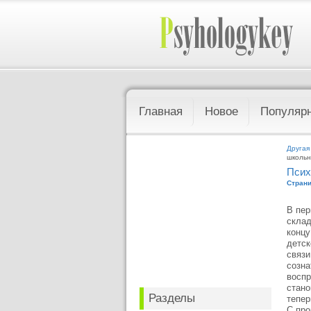
Главная
Новое
Популяр
Другая
школьн
Псих
Страни
В пер
склад
концу
детск
связи
созна
воспр
стано
Разделы
тепер
С про