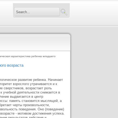
ическая характеристика ребенка младшего
ого возраста
логическое развитие ребенка. Начинает
ритет взрослого утрачивается и к
е сверстников, возрастает роль
к учебной деятельности снижается в
ление выдвигается в центр
ессы: память становится мыслящей, а
ретает черты произвольности,
звольность поведения. Оно (поведение)
возрасте - мотивом достижения успеха.
ание результатов действия и