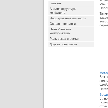
Главная
рефле
просо
Анализ структуры
конфликта
Таким
задач
Формирование личности
возмо
Общая психология
серье
Невербальные
коммуникации
Роль секса в семье
Другая психология
Метод
Важн
являе
одобр
привя
Введе
За по
психо
стрес