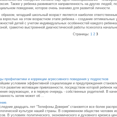
ксия. Также у ребенка развивается направленность на других людей, 
циальном поведении, которое очень значимо для развитой личности.
 образом, младший школьный возраст является наиболее ответственным
а взрослых на этом возрастном этапе ребенка – создание оптимальных 
жностей детей с учетом индивидуальных особенностей каждого ребенка.
зной, грамотно выстроенной диагностической работы психолога начальн
Страницы:
1
2
3
ы профилактики и коррекции агрессивного поведения у подростков
ейшим условием эффективной социализации и предупреждения становл
тся развитие мотивации привязанности, посредством которой ребенок н
ения окружающих, и в первую очередь - собственных родителей. В каче
занность затем может об ...
ние.
следние двадцать лет “Телефоны Доверия” становятся все более распр
логической культуре нашей страны. В современном обществе человек и
сов. В условиях политического, экономического и духовного кризиса це