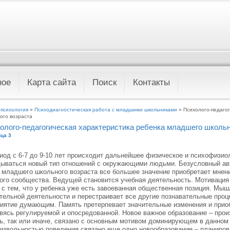
ное
Карта сайта
Поиск
Контакты
 психология
»
Психодиагностическая работа с младшими школьниками
» Психолого-педагог
ого возраста
олого-педагогическая характеристика ребенка младшего школьн
ца 3
иод с 6-7 до 9-10 лет происходит дальнейшее физическое и психофизио
ываться новый тип отношений с окружающими людьми. Безусловный авто
 младшего школьного возраста все большее значение приобретает мнени
ого сообщества. Ведущей становится учебная деятельность. Мотивация 
 с тем, что у ребенка уже есть завоеванная общественная позиция. Мыш
тельной деятельности и перестраивает все другие познавательные проц
иятие думающим. Память претерпевает значительные изменения и приоб
вясь регулируемой и опосредованной. Новое важное образование – прои
ь, так или иначе, связано с основным мотивом доминирующем в данном 
извольностью поведения связано еще одно новообразование – планиров