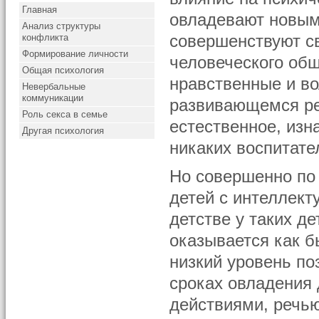
Главная
овладевают новым
Анализ структуры
конфликта
совершенствуют св
Формирование личности
человеческого об
Общая психология
нравственные и во
Невербальные
коммуникации
развивающемся реб
Роль секса в семье
естественное, изн
Другая психология
никаких воспитате
Но совершенно по 
детей с интеллект
детстве у таких д
оказывается как 
низкий уровень по
сроках овладения
действиями, речь