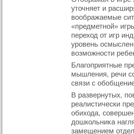
уточняет и расши
воображаемые сит
«предметной» игры
переход от игр ин
уровень осмыслен
возможности ребе
Благоприятные пр
мышления, речи со
связи с обобщение
В развернутых, п
реалистически пр
обихода, соверше
дошкольника нагл
замещением отдель