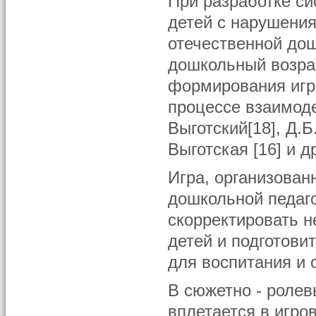
При разработке си
детей с нарушени
отечественной дош
дошкольный возрас
формирования игр
процессе взаимод
Выготский[18], Д.Б
Выготская [16] и др
Игра, организова
дошкольной педаго
скорректировать 
детей и подготови
для воспитания и 
В сюжетно - ролев
вплетается в игро