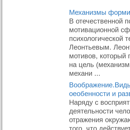
Механизмы форми
В отечественной 
мотивационной сф
психологической т
Леонтьевым. Леон
мотивов, который 
на цель (механизм
механи ...
Воображение.Виды
оеобенности и раз
Наряду с восприя
дея­тельности чел
отражения окру­жа
того, что действу