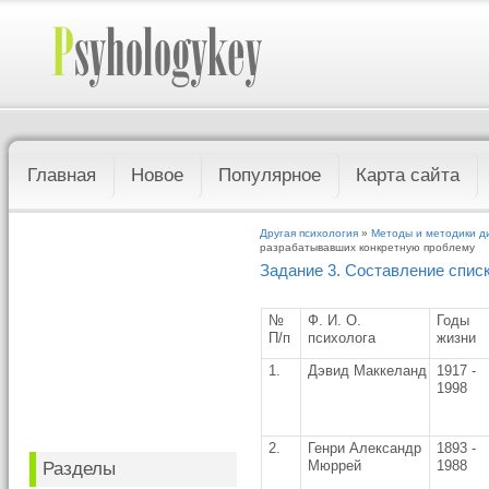
Главная
Новое
Популярное
Карта сайта
Другая психология
»
Методы и методики д
разрабатывавших конкретную проблему
Задание 3. Составление спи
№
Ф. И. О.
Годы
П/п
психолога
жизни
1.
Дэвид Маккеланд
1917 -
1998
2.
Генри Александр
1893 -
Мюррей
1988
Разделы