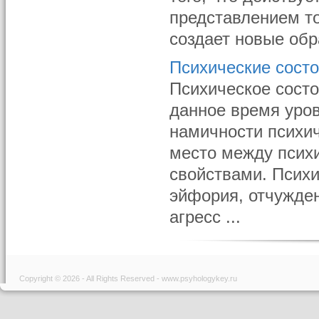
представлением то
создает новые обр
Психические сост
Психическое состо
данное время уров
намичности психич
место между псих
свойствами. Псих
эйфория, отчужден
агрес­с ...
Copyright © 2026 - All Rights Reserved - www.psyhologykey.ru