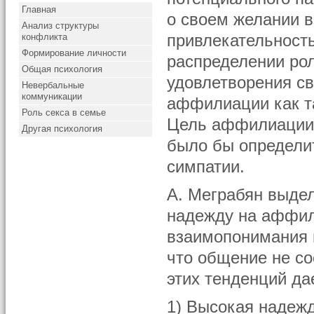
Главная
о своем желании в
Анализ структуры
конфликта
привлекательность
Формирование личности
распределении рол
Общая психология
удовлетворения с
Невербальные
коммуникации
аффилиации как т
Роль секса в семье
Цель аффилиации 
Другая психология
было бы определит
симпатии.
А. Меграбян выде
надежду на аффил
взаимопонимания в
что общение не с
этих тенденций д
1) Высокая надеж