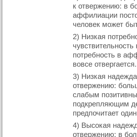
к отвержению: в б
аффилиации посто
человек может быт
2) Низкая потреб
чувствительность 
потребность в аф
вовсе отвергается.
3) Низкая надежд
отвержению: боль
слабым позитивн
подкрепляющим де
предпочитает один
4) Высокая надеж
отвержению: в бол