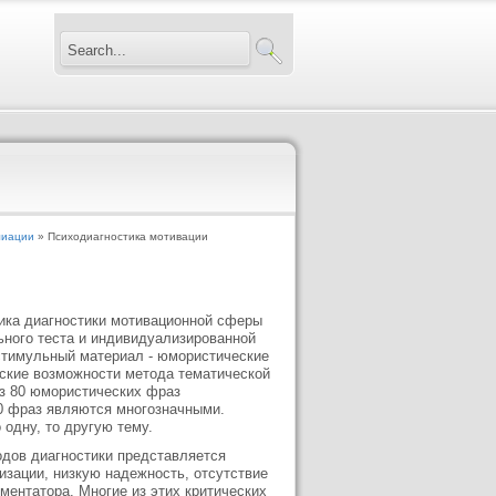
лиации
» Психодиагностика мотивации
ика диагностики мотивационной сферы
ьного теста и индивидуализированной
стимульный материал - юмористические
еские возможности метода тематической
з 80 юмористических фраз
 40 фраз являются многозначными.
одну, то другую тему.
одов диагностики представляется
изации, низкую надежность, отсутствие
ментатора. Многие из этих критических