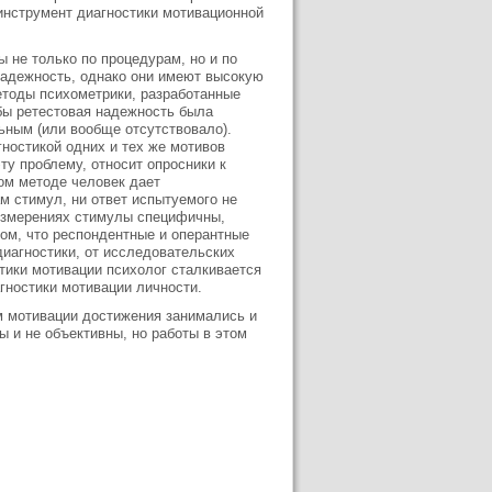
 инструмент диагностики мотивационной
 не только по процедурам, но и по
 надежность, однако они имеют высокую
методы психометрики, разработанные
бы ретестовая надежность была
ьным (или вообще отсутствовало).
ностикой одних и тех же мотивов
ту проблему, относит опросники к
ом методе человек дает
м стимул, ни ответ испытуемого не
 измерениях стимулы специфичны,
ом, что респондентные и оперантные
иагностики, от исследовательских
стики мотивации психолог сталкивается
агностики мотивации личности.
ем мотивации достижения занимались и
ы и не объективны, но работы в этом