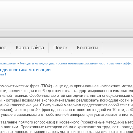
ное
Карта сайта
Поиск
Контакты
 психология
»
Методы и методики диагностики мотивации достижения, отношения и аффи
одиагностика мотивации
ца 3
юмористических фраз (ТЮФ) - еще одна оригинальная компактная метод
сти, соединяющая в себе достоинства стандартизированного измерител
тивной техники. Особенностью этой методики является специфический 
, - который позволяет экспериментально реализовать психодиагностич
дной классификации. Стимульный материал представляет собой текст и
измов), из которых 40 фраз однозначно относятся к одной из 10 тем, а
уемые в зависимости от собственной апперцепции усматривают в них то 
тавление прямого (опросники) и косвенного (проективные методики) мет
а важным. Проективные методики обычно критикуют за трудность валид
тивных данных, влияние на результаты интерпретации личности экспери