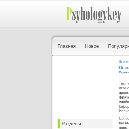
Главная
Новое
Популяр
Другая
Псих
Страни
Тест 
лично
проек
фразы
свобо
(афор
Испыт
Сопос
Разделы
весьм
норма