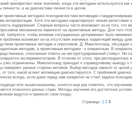
аний приобретают иное значение, когда эти методики используются как
 личности, а не диагностики личности в целом.
е проективные методики психодиагностики мотивации стандартизированы
ме интерпретации. Хотя эти методики характеризует низкая ретестовая
ность кодирования. Спорные вопросы часто возникают из-за того, что 
просников механически переносят на проективные методы. Для того что
ой, требуется, чтобы влияние ситуационных детерминант было минимал
я проблема возникает из-за отсутствия значимых корреляций между диаг
дством проективных методик и опросников. Д. Макклелланд, обсуждая э
ндентным методам, а проективные методики - к оперантным. В оперантн
редственные, спонтанные ответы на неструктурированный стимул. Ни са
олируются экспериментатором. В отличие от этого, при респондентных
ы узко ограниченны. Макклелланд приходит к справедливому выводу о т
ы измеряют разные стороны мотивов. Выбор методов зависит от целей д
, от того, какой аспект мотивации диагностируется. С проблемой диагно
ически всегда, если даже перед ним конкретно не стоит задача психоди
 подводя итог вышесказанному, хочется еще раз отметить, что изучени
аются психологи разных стран. Методы изучения его достаточно условн
влении ведутся и приносят свои плоды.
Страницы:
1
2
3