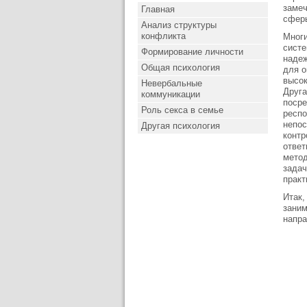
замеч
Главная
сферы
Анализ структуры
конфликта
Многи
систе
Формирование личности
надеж
Общая психология
для о
высок
Невербальные
Друга
коммуникации
посре
Роль секса в семье
респо
непос
Другая психология
контр
ответ
метод
задач
практ
Итак,
заним
напра