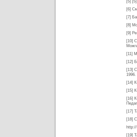
[5] [5
[6] См
[7] Б
[8] М
[9] Р
[10] 
Можги
[11] 
[12] 
[13] 
1996.
[14] 
[15] 
[16] 
Педаг
[17] 
[18] 
http:
[19] 