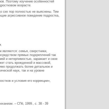
ров. Поэтому изучение особенностей
дростковом возрасте.
о сих пор полностью не выяснены. Тем
щие агрессивное поведение подростка,
м.
 являются: семья, сверстники,
осредством прямых подкреплений так
ией и нетерпимостью, заражает и свое
жет стать врожденной и массовой,
димо продолжать более детальное и
ической наук, так и на уровне
остков и условия его коррекции»,
анизм. – СПб, 1999., с. 38 - 39