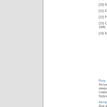
[20] 
[21] 
[22] 
[23] 
1996.
[24] 
Роль 
Актуа
умира
совре
будущ
Автор
Для а