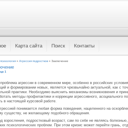
ное
Карта сайта
Поиск
Контакты
 психология
»
Агрессия подростков
» Заключение
ючение
ца 1
 проблема агрессии в современном мире, особенно в российских услови
ций и формировании новых, является чрезвычайно актуальной, как с точк
льной практики. Необходимо выяснить механизмы возникновения и прин
ботать методы профилактики и коррекции агрессивного, асоциального п
ь в настоящей курсовой работе.
грессией понимается любая форма поведения, нацеленного на оскорбле
у существу, не желающему подобного обращения.
д взросления, подростковый возраст, сам по себе не являясь болезнью
ких психологических проблем. При этом кризис может перейти грань, о