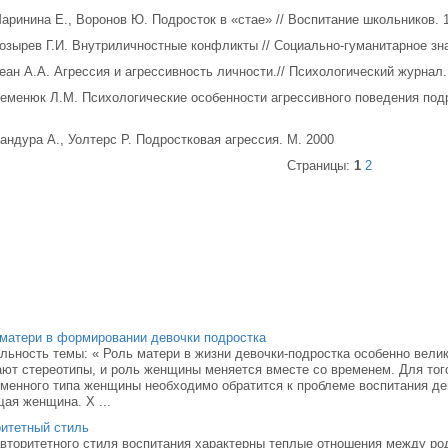
Маринина Е., Воронов Ю. Подросток в «стае» // Воспитание школьников. 1
Козырев Г.И. Внутриличностные конфликты // Социально-гуманитарное зна
Реан А.А. Агрессия и агрессивность личности.// Психологический журнал.
Семенюк Л.М. Психологические особенности агрессивного поведения подр
Бандура А., Уолтерс Р. Подростковая агрессия. М. 2000
Страницы:
1
2
матери в формировании девочки подростка
льность темы: « Роль матери в жизни девочки-подростка особенно вели
ют стереотипы, и роль женщины меняется вместе со временем. Для тог
менного типа женщины необходимо обратится к проблеме воспитания дев
ая женщина. Х ...
итетный стиль
вторитетного стиля воспитания характерны теплые отношения между ро