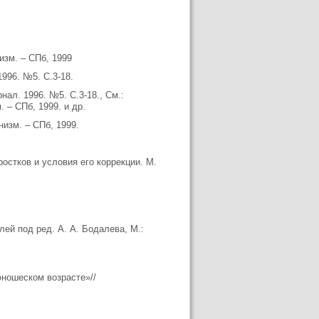
изм. – СПб, 1999
1996. №5. С.3-18.
нал. 1996. №5. С.3-18., См.:
 – СПб, 1999. и др.
изм. – СПб, 1999.
остков и условия его коррекции. М.
лей под ред. А. А. Бодалева, М.:
юношеском возрасте»//