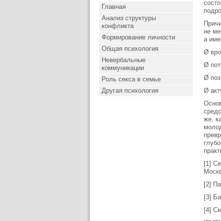
состо
Главная
подро
Анализ структуры
Причи
конфликта
не ме
Формирование личности
а име
Общая психология
Ø вро
Невербальные
Ø пот
коммуникации
Ø поз
Роль секса в семье
Другая психология
Ø акт
Основ
средс
же, к
молод
превр
глубо
практ
[1] С
Москв
[2] П
[3] Б
[4] С