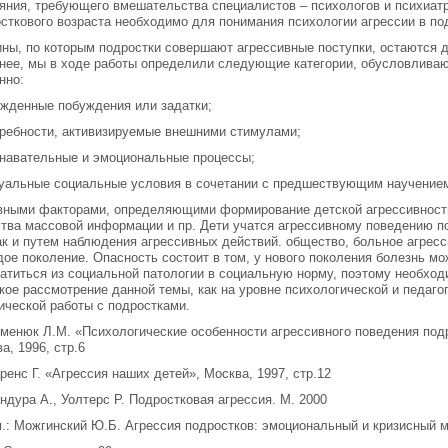
яния, требующего вмешательства специалистов – психологов и психиат
сткового возраста необходимо для понимания психологии агрессии в по
ны, по которым подростки совершают агрессивные поступки, остаются д
нее, мы в ходе работы определили следующие категории, обусловливаю
нно:
жденные побуждения или задатки;
ребности, активизируемые внешними стимулами;
навательные и эмоциональные процессы;
уальные социальные условия в сочетании с предшествующим научение
ными факторами, определяющими формирование детской агрессивности
тва массовой информации и пр. Дети учатся агрессивному поведению п
ак и путем наблюдения агрессивных действий. общество, больное агресс
ое поколение. Опасность состоит в том, у нового поколения болезнь мо
атиться из социальной патологии в социальную норму, поэтому необхо
кое рассмотрение данной темы, как на уровне психологической и педагог
ической работы с подростками.
еменюк Л.М. «Психологические особенности агрессивного поведения подр
а, 1996, стр.6
аренс Г. «Агрессия наших детей», Москва, 1997, стр.12
андура А., Уолтерс Р. Подростковая агрессия. М. 2000
м.: Можгинский Ю.Б. Агрессия подростков: эмоциональный и кризисный мех