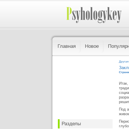
Главная
Новое
Популяр
Другая
Закл
Страни
Итак,
тради
социа
разра
решит
Под а
живом
Перио
Разделы
глубо