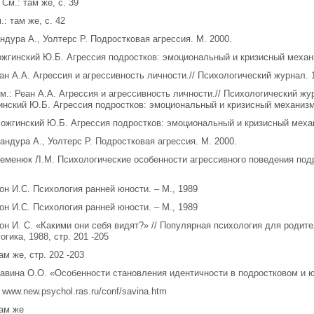
] См.: там же, с. 39
.: там же, с. 42
андура А., Уолтерс Р. Подростковая агрессия. М. 2000.
ожгинский Ю.Б. Агрессия подростков: эмоциональный и кризисный механ
еан А.А. Агрессия и агрессивность личности.// Психологический журнал. 
См.: Реан А.А. Агрессия и агрессивность личности.// Психологический жур
нский Ю.Б. Агрессия подростков: эмоциональный и кризисный механизм.
Можгинский Ю.Б. Агрессия подростков: эмоциональный и кризисный механ
Бандура А., Уолтерс Р. Подростковая агрессия. М. 2000.
Семенюк Л.М. Психологические особенности агрессивного поведения подр
Кон И.С. Психология ранней юности. – М., 1989
Кон И.С. Психология ранней юности. – М., 1989
Кон И. С. «Какими они себя видят?» // Популярная психология для родите
огика, 1988, стр. 201 -205
Там же, стр. 202 -203
Савина О.О. «Особенности становления идентичности в подростковом и 
// www.new.psychol.ras.ru/conf/savina.htm
Там же