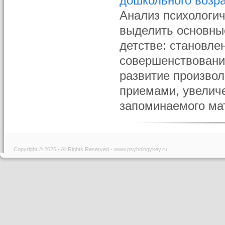
дошкольного возр
Анализ психологич
выделить основны
детстве: становле
совершенствовани
развитие произво
приемами, увелич
запоминаемого мат
Copyright © 2026 - All Rights Reserved - www.psyhologykey.ru