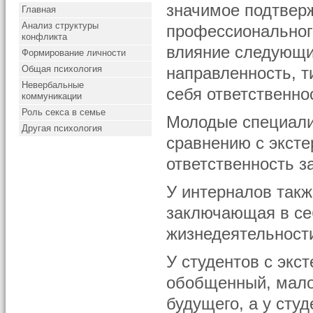
значимое подтвер
Главная
Анализ структуры
профессиональног
конфликта
влияние следующи
Формирование личности
Общая психология
направленность, т
Невербальные
себя ответственно
коммуникации
Роль секса в семье
Молодые специали
Другая психология
сравнению с экст
ответственность з
У интерналов так
заключающая в се
жизнедеятельност
У студентов с экс
обобщенный, мало
будущего, а у сту