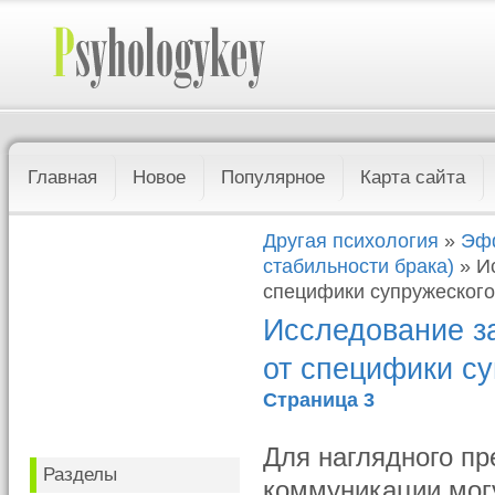
Главная
Новое
Популярное
Карта сайта
Другая психология
»
Эфф
стабильности брака)
» И
специфики супружеског
Исследование з
от специфики с
Страница 3
Для наглядного пр
Разделы
коммуникации мог