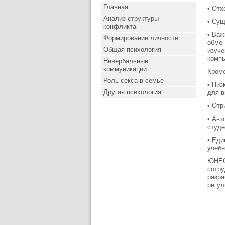
Главная
• Отх
Анализ структуры
• Сущ
конфликта
• Важ
Формирование личности
обмен
Общая психология
изуче
компь
Невербальные
коммуникации
Кроме
Роль секса в семье
• Низ
Другая психология
для в
• Отр
• Авт
студе
• Еди
учебн
ЮНЕСК
сотру
разра
регул