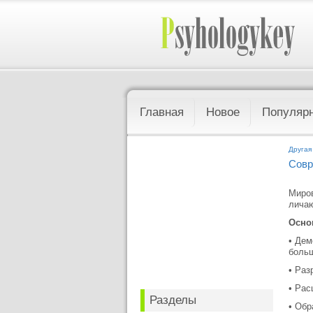
Главная
Новое
Популяр
Другая
Совр
Миров
личаю
Осно
• Дем
больш
• Раз
• Рас
Разделы
• Обр