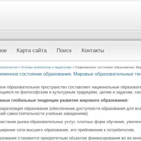
ное
Карта сайта
Поиск
Контакты
 психология
»
Основы психологии и педагогики
» Современное состояние образования. Ми
еменное состояние образования. Мировые образовательные те
ое образовательное пространство составляют на­циональные образоват
щиеся по философским и культурным традициям, целям и задачам, сво
вные глобальные тенденции развития мирового об­разования:
ократизация образования (обеспечение доступ­ности образования для вс
ей самостоятельности учебным заведениям).
растание рынка образовательных услуг, платных форм обучения, увели
ширение сети высшего образования, его прибли­жение к потребителям.
азование становится приоритетным объектом фи­нансирования во во мног