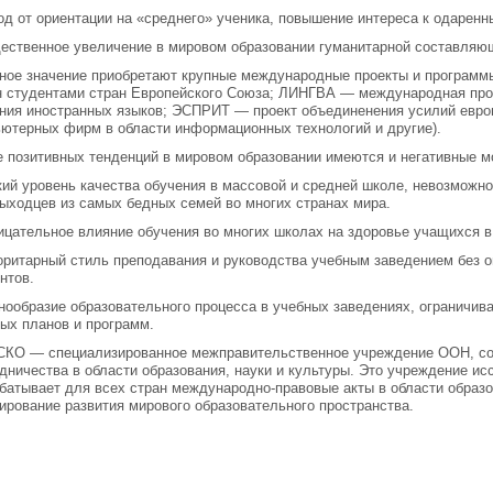
од от ориентации на «среднего» ученика, повыше­ние интереса к одаре
ественное увеличение в мировом образовании гуманитарной составляю
ное значение приобретают крупные международ­ные проекты и программ
 студентами стран Европейского Союза; ЛИНГВА — международная про
ния иностранных языков; ЭСПРИТ — проект объединенения усилий европ
ютерных фирм в области информаци­онных технологий и другие).
 позитивных тенденций в мировом образовании имеются и негативные м
кий уровень качества обучения в массовой и сред­ней школе, невозможно
ыходцев из самых бедных семей во многих странах мира.
ицательное влияние обучения во многих школах на здоровье учащихся в 
оритарный стиль преподавания и руководства учебным заведением без о
нтов.
нообразие образовательного процесса в учебных заведениях, ограничив
ых планов и программ.
О — специализированное межправительствен­ное учреждение ООН, созд
дничества в области образования, науки и куль­туры. Это учреждение ис
батывает для всех стран международно-пра­вовые акты в области образо
ирование развития мирового образо­вательного пространства.