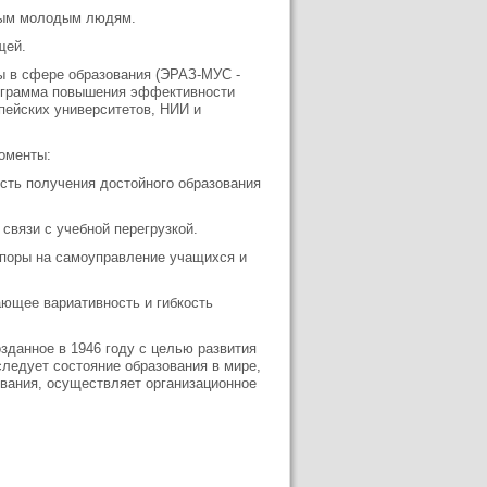
нным молодым людям.
щей.
ы в сфере образования (ЭРАЗ-МУС -
грамма повышения эф­фективности
ейских университе­тов, НИИ и
оменты:
сть получения достойного обра­зования
связи с учебной перегрузкой.
поры на самоуправление уча­щихся и
ающее вариативность и гибкость
анное в 1946 году с целью раз­вития
следует состояние образования в мире,
вания, осуществляет орга­низационное