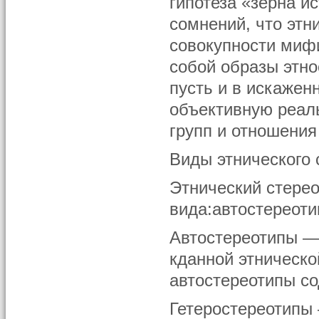
гипотеза «зерна и
сомнений, что этн
совокупности миф
собой образы этно
пусть и в искаже
объективную реал
групп и отношения
Виды этнического 
Этнический стерео
вида:автостереоти
Автостереотипы — 
кданной этническ
автостереотипы с
Гетеростереотипы