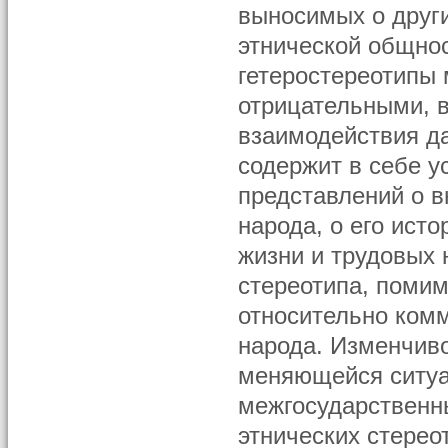
выносимых о друг
этнической общнос
гетеростереотипы 
отрицательными, в
взаимодействия д
содержит в себе у
представлений о 
народа, о его ист
жизни и трудовых 
стереотипа, помим
относительно ком
народа. Изменчиво
меняющейся ситуа
межгосударственн
этнических стерео