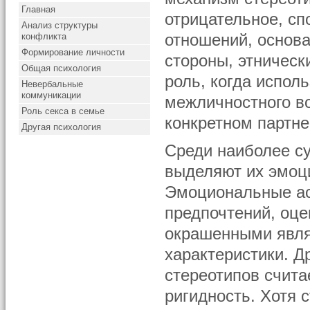
Главная
отрицательное, с
Анализ структуры
конфликта
отношений, основа
Формирование личности
стороны, этническ
Общая психология
роль, когда испол
Невербальные
коммуникации
межличностного в
Роль секса в семье
конкретном партн
Другая психология
Среди наиболее с
выделяют их эмоц
Эмоциональные ас
предпочтений, оце
окрашенными явля
характеристики. Д
стереотипов счита
ригидность. Хотя 