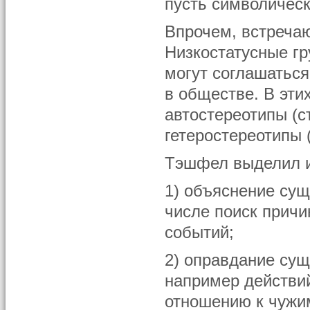
пусть символическ
Впрочем, встречаю
Низкостатусные г
могут соглашаться
в обществе. В эти
автостереотипы (с
гетеростереотипы 
Тэшфел выделил и
1) объяснение су
числе поиск прич
событий;
2) оправдание су
например действи
отношению к чужим