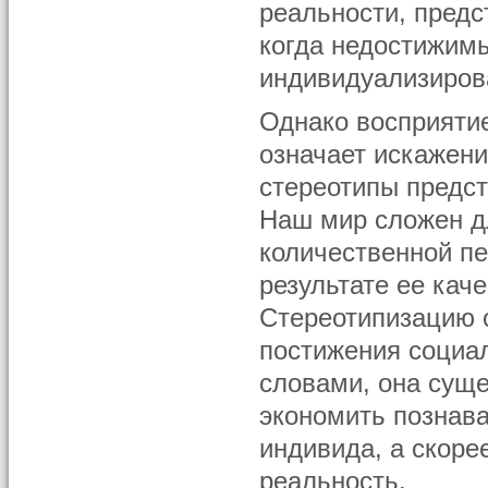
реальности, предс
когда недостижим
индивидуализиров
Однако восприятие
означает искажени
стереотипы предс
Наш мир сложен дл
количественной п
результате ее кач
Стереотипизацию с
постижения социа
словами, она суще
экономить познав
индивида, а скоре
реальность.