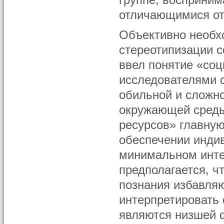
группе, восприним
отличающимися от
Объективно необх
стереотипизации с
ввел понятие «соц
исследователями 
обильной и сложн
окружающей среды
ресурсов» главну
обеспечении инди
минимальном инте
предполагается, ч
познания избавля
интерпретировать 
являются низшей 