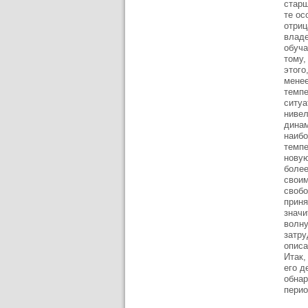
старш
те ос
отриц
владе
обуча
тому,
этого
менее
темпе
ситуа
нивел
динам
наибо
темпе
новую
более
своим
свобо
приня
значи
волну
затру
описа
Итак,
его д
обнар
перио