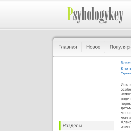
Главная
Новое
Популяр
Другая
Крит
Страни
Исклю
особе
непос
родит
перек
детьм
меняе
лонги
Алекс
Разделы
измен