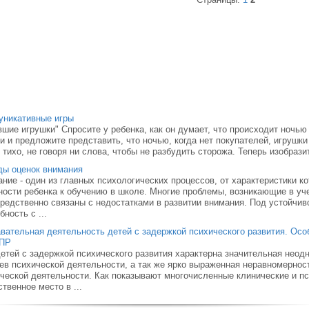
уникативные игры
шие игрушки" Спросите у ребенка, как он думает, что происходит ночью
и и предложите представить, что ночью, когда нет покупателей, игрушк
 тихо, не говоря ни слова, чтобы не разбудить сторожа. Теперь изобразит
ды оценок внимания
ние - один из главных психологических процессов, от характеристики к
ности ребенка к обучению в школе. Многие проблемы, возникающие в уче
редственно связаны с недостатками в развитии внимания. Под устойчив
бность с ...
вательная деятельность детей с задержкой психического развития. Осо
ЗПР
етей с задержкой психического развития характерна значительная нео
ев психической деятельности, а так же ярко выраженная неравномерно
ческой деятельности. Как показывают многочисленные клинические и пс
твенное место в ...