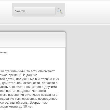
амента
ски стабильными, то есть описывают
езков времени. И данные
тей детей, полученные в интервью с их
двигательной активности, легкости в
упать в контакт и общаться с другими
обенности поведения человека
этого изменения отчетливо показаны в
едование темперамента, проведенное
сегодняшний день. Возрастные
яцев жизни до 30 лет.