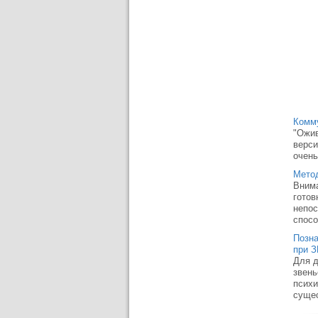
Комм
"Ожив
верси
очень
Мето
Внима
готов
непос
спосо
Позна
при 
Для д
звень
психи
сущес