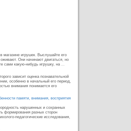
 в магазине игрушек. Выслушайте его
и оживают. Они начинают двигаться, но
е сами какую-нибудь игрушку, на ...
оторого зависит оценка познавательной
нии, особенно в начальный его период,
остью внимания понимается его
бенности памяти, внимания, восприятия
днородность нарушенных и сохранных
сть формирования разных сторон
ихолого-педагогические исследования,