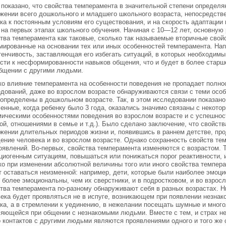
показано, что свойства темперамента в значительной степени определя
жении всего дошкольного и младшего школьного возраста, непосредстве
ка к постоянным условиям его существования, и на скорость адаптации
 на первых этапах школьного обучения. Начиная с 10—12 лет, основную 
тва темперамента как таковые, сколько так называемые вторичные свойс
ированные на основании тех или иных особенностей темперамента. Нап
тенчивость, заставляющая его избегать ситуаций, в которых необходимы
сти к несформированности навыков общения, что и будет в более старш
бщении с другими людьми.
о влияние темперамента на особенности поведения не пропадает полнос
дований, даже во взрослом возрасте обнаруживаются связи с теми осо
определены в дошкольном возрасте. Так, в этом исследовании показано,
енные, когда ребенку было 3 года, оказались значимо связаны с некот
ическими особенностями поведения во взрослом возрасте и с успешно
ой, отношениями в семье и т.д.). Было сделано заключение, что свойст
жении длительных периодов жизни и, появившись в раннем детстве, пр
ение человека и во взрослом возрасте. Однако сохранность свойств те
оявлений. Во-первых, свойства темперамента изменяются с возрастом. 
циогенным ситуациям, повышаться или понижаться порог реактивности, 
о при изменении абсолютной величины того или иного свойства темпера
 оставаться неизменной: например, дети, которые были наиболее эмоц
 более эмоциональны, чем их сверстники, и в подростковом, и во взросл
тва темперамента по-разному обнаруживают себя в разных возрастах. Н
ека будет проявляться не в испуге, возникающем при появлении незнако
ка, а в стремлении к уединению, в нежелании посещать шумные и много
яющейся при общении с незнакомыми людьми. Вместе с тем, и страх не
 контактов с другими людьми являются проявлениями одного и того же 