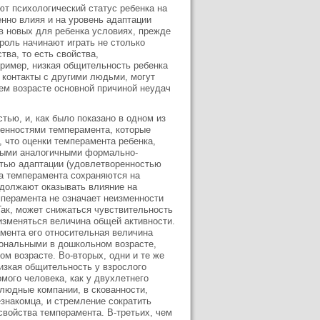
ют психологический статус ребенка на
нно влияя и на уровень адаптации
 в новых для ребенка условиях, прежде
роль начинают играть не столько
тва, то есть свойства,
ример, низкая общительность ребенка
 контакты с другими людьми, могут
ем возрасте основной причиной неудач
тью, и, как было показано в одном из
бенностями темперамента, которые
 что оценки темперамента ребенка,
орыми аналогичными формально-
стью адаптации (удовлетворенностью
ва темперамента сохраняются на
одолжают оказывать влияние на
мперамента не означает неизменности
Так, может снижаться чувствительность
изменяться величина общей активности.
мента его относительная величина
иональными в дошкольном возрасте,
ом возрасте. Во-вторых, одни и те же
изкая общительность у взрослого
мого человека, как у двухлетнего
людные компании, в скованности,
знакомца, и стремление сократить
свойства темперамента. В-третьих, чем