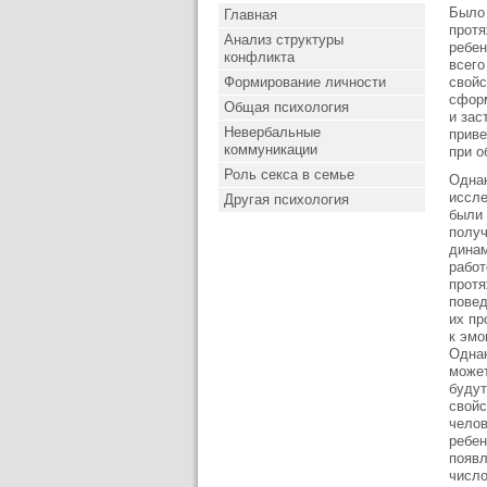
Было 
Главная
протя
Анализ структуры
ребен
конфликта
всего
Формирование личности
свойс
сформ
Общая психология
и зас
Невербальные
приве
коммуникации
при о
Роль секса в семье
Однак
иссле
Другая психология
были 
получ
динам
работ
протя
повед
их пр
к эмо
Однак
может
будут
свойс
челов
ребен
появл
число