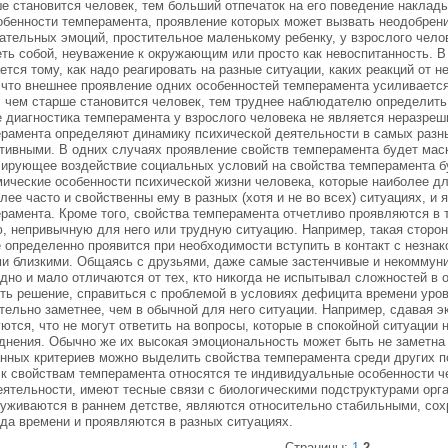
е становится человек, тем больший отпечаток на его поведение накла
обенности темперамента, проявление которых может вызвать неодобрен
ательных эмоций, простительное маленькому ребенку, у взрослого чело
ть собой, неуважение к окружающим или просто как невоспитанность. В
ется тому, как надо реагировать на разные ситуации, каких реакций от н
 что внешнее проявление одних особенностей темперамента усиливаетс
, чем старше становится человек, тем труднее наблюдателю определить
 диагностика темперамента у взрослого человека не является неразреши
рамента определяют динамику психической деятельности в самых разны
тивными. В одних случаях проявление свойств темперамента будет мас
ирующее воздействие социальных условий на свойства темперамента бу
ические особенности психической жизни человека, которые наиболее д
лее часто и свойственны ему в разных (хотя и не во всех) ситуациях, и
рамента. Кроме того, свойства темперамента отчетливо проявляются в т
, непривычную для него или трудную ситуацию. Например, такая сторон
 определенно проявится при необходимости вступить в контакт с незн
и близкими. Общаясь с друзьями, даже самые застенчивые и некоммун
дно и мало отличаются от тех, кто никогда не испытывал сложностей в
ть решение, справиться с проблемой в условиях дефицита времени уро
тельно заметнее, чем в обычной для него ситуации. Например, сдавая э
ются, что не могут ответить на вопросы, которые в спокойной ситуации 
днения. Обычно же их высокая эмоциональность может быть не заметна
нных критериев можно выделить свойства темперамента среди других п
 к свойствам темперамента относятся те индивидуальные особенности 
еятельности, имеют тесные связи с биологическими подструктурами орг
уживаются в раннем детстве, являются относительно стабильными, сох
да времени и проявляются в разных ситуациях.
Страницы:
1
2