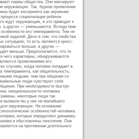
дывают нормы общества. Они маскируют
ие окружающих. Так, бурное проявление
века будет воспринято как неумение
 процессе социализации ребенок
его ждут окружающие, и это приводит к
я, а других — уменьшается. Вследствие
 особенности его темперамента. Тем не
мой задачей. Дело в том, что свойства
х ситуациях, то есть являются кросс-
кироваться больше, в других —
дет меньше. Предполагается, что те
ля него характерны, обнаруживаются
 являются проявлениями его
ех случаях, когда человек попадает в
а темперамента, как общительность,
акомыми людьми, чем при общении со
икабельные люди чувствуют себя
 общении. При необходимости быстро
вень эмоциональности человека
кзамены, некоторые люди так
не вызвали бы у них ни малейшего
 для окружающих. На основании
сихологических особенностей человека.
человека, которые определяют динамику
анизма и обусловлены генотипом. Они
раняются на протяжении длительного