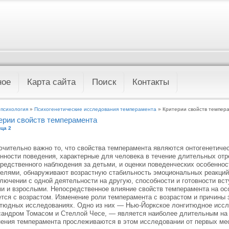
ное
Карта сайта
Поиск
Контакты
 психология
»
Психогенетические исследования темперамента
» Критерии свойств темпер
ерии свойств темперамента
ца 2
чительно важно то, что свойства темперамента являются онтогенетиче
нности поведения, характерные для человека в течение длительных отр
редственного наблюдения за детьми, и оценки поведенческих особеннос
елями, обнаруживают возрастную стабильность эмоциональных реакций, 
лючении с одной деятельности на другую, способности и готовности вст
и и взрослыми. Непосредственное влияние свойств темперамента на ос
тся с возрастом. Изменение роли темперамента с возрастом и причины 
тюдных исследованиях. Одно из них — Нью-Йоркское лонгитюдное иссл
андром Томасом и Стеллой Чесе, — является наиболее длительным на 
ения темперамента прослеживаются в этом исследовании от первых мес