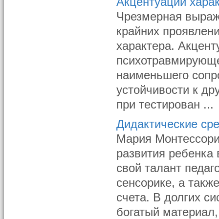
Акцентуации хара
Чрезмерная выраже
крайних проявлен
характера. Акцент
психотравмирующе
наименьшего сопро
устойчивости к др
при тестирован ...
Дидактические ср
Мария Монтессори 
развития ребенка 
свой талант педаг
сенсорике, а такж
счета. В долгих с
богатый материал,