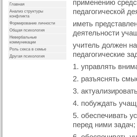
применению средс
Главная
педагогической де
Анализ структуры
конфликта
иметь представле
Формирование личности
Общая психология
деятельности учащ
Невербальные
коммуникации
учитель должен н
Роль секса в семье
педагогические за
Другая психология
1. управлять вни
2. разъяснять смы
3. актуализирова
4. побуждать уча
5. обеспечивать 
перед ними задач;