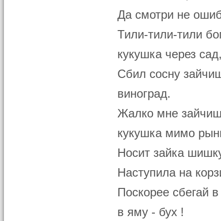
Да смотри не ошиб
Тили-тили-тили б
кукушка через сад
Сбил сосну зайчи
виноград.
Жалко мне зайчиш
кукушка мимо рын
Носит зайка шишку
Наступила на корз
Поскорее сбегай в
в яму - бух !