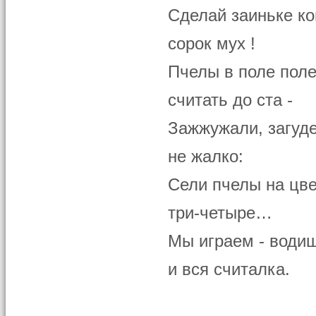
Сделай заиньке ко
сорок мух !
Пчелы в поле поле
считать до ста -
Зажжужали, загуд
не жалко:
Сели пчелы на цве
три-четыре…
Мы играем - водиш
и вся считалка.