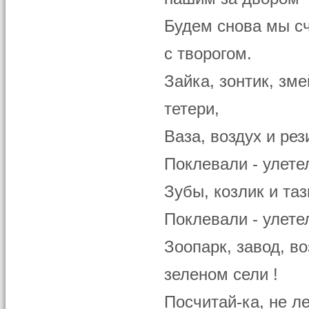
Будем снова мы сч
с творогом.
Зайка, зонтик, зм
тетери,
Ваза, воздух и рез
Поклевали - улете
Зубы, козлик и таз
Поклевали - улете
Зоопарк, завод, во
зеленом сели !
Посчитай-ка, не ле