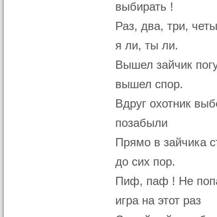
выбирать !
Раз, два, три, че
я ли, ты ли.
Вышел зайчик пог
вышел спор.
Вдруг охотник выбе
позабыли
Прямо в зайчика с
до сих пор.
Пиф, паф ! Не поп
игра на этот раз