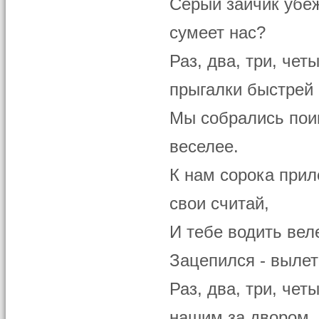
Серый зайчик убе
сумеет нас?
Раз, два, три, чет
прыгалки быстрей 
Мы собрались пои
веселее.
К нам сорока при
свои считай,
И тебе водить вел
Зацепился - вылет
Раз, два, три, четы
нашим за двором