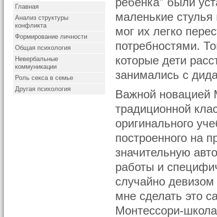
ребенка" были уст
Главная
маленькие стулья 
Анализ структуры
конфликта
мог их легко пере
Формирование личности
потребностями. То
Общая психология
которые дети расс
Невербальные
коммуникации
занимались с дид
Роль секса в семье
Другая психология
Важной новацией 
традиционной клас
оригинального учеб
построенного на п
значительную авто
работы и специфи
случайно девизом
мне сделать это с
Монтессори-школа