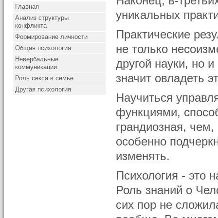
Наконец, в-третьи
Главная
уникальных практи
Анализ структуры
конфликта
Практические резу
Формирование личности
не только несоизм
Общая психология
Невербальные
другой науки, но и
коммуникации
значит овладеть э
Роль секса в семье
Другая психология
Научиться управл
функциями, способ
грандиозная, чем,
особенно подчеркн
изменять.
Психология - это н
Роль знаний о Чел
сих пор не сложил