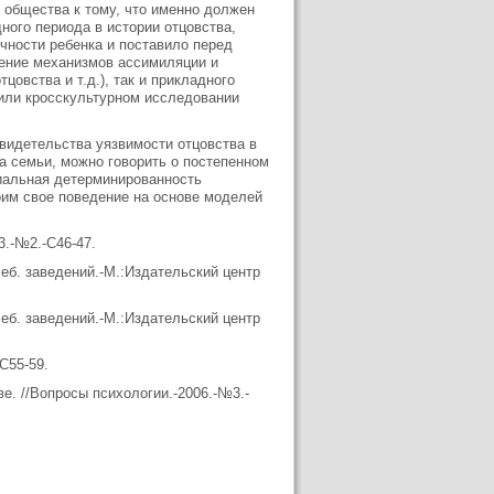
 общества к тому, что именно должен
ного периода в истории отцовства,
чности ребенка и поставило перед
чение механизмов ассимиляции и
овства и т.д.), так и прикладного
или кросскультурном исследовании
видетельства уязвимости отцовства в
а семьи, можно говорить о постепенном
иальная детерминированность
оим свое поведение на основе моделей
3.-№2.-С46-47.
чеб. заведений.-М.:Издательский центр
чеб. заведений.-М.:Издательский центр
С55-59.
е. //Вопросы психологии.-2006.-№3.-