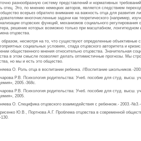
точно разнообразную систему представлений и нормативных требований
ь отец. Это, по мнению немецких авторов, является следствием переход
 общество всерьез обратило внимание на важность отца для развития ли
дователями многочисленные задачи как теоретического (например, изу
нализации отцовских функций, механизмов социального регулирования отц
тера, решение которых возможно только при масштабном, лонгитюдном 
ена отцовства.
 образом, несмотря на то, что существуют определенные объективные с
гоприятных социальных условиях, спада отцовского авторитета и кризис
ении общественного мнения относительно отцовства. Значительная соц
ства в этом смысле позволяет делать оптимистичные прогнозы. Мы стр
тва, но мы и есть это общество.
аняева О. Роль отца в воспитании ребенка. //Воспитание школьников.-200
вчарова Р.В. Психология родительства: Учеб. пособие для студ. высш. у
емия», 2005.-368с.
вчарова Р.В. Психология родительства: Учеб. пособие для студ. высш. у
емия», 2005.
аняева О. Специфика отцовского взаимодействия с ребенком.- 2003.-№3.-
орисенко Ю.В., Портнова А.Г. Проблема отцовства в современной обществ
-130.