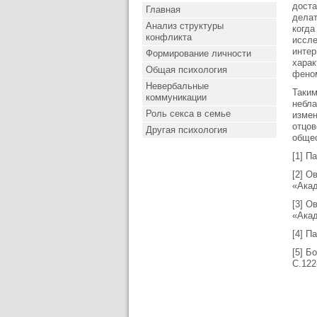
доста
Главная
делат
Анализ структуры
когда
конфликта
иссле
интер
Формирование личности
харак
Общая психология
феном
Невербальные
Таким
коммуникации
небла
Роль секса в семье
измен
отцов
Другая психология
общес
[1] П
[2] О
«Акад
[3] О
«Акад
[4] П
[5] Б
С.122