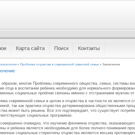
ное
Карта сайта
Поиск
Контакты
 психология
»
Проблема отцовства в современной тувинской семьи
» Заключение
ючение
 образом, многие Проблемы современного общества, семьи, системы во
ие отца в воспитании ребенка необходимо для нормального формировани
менных социальных проблем связаны именно с отстранением мужчин от 
ема современной семьи в целом и отцовства в частности не является 
емой, так как практика отцовства детерминирована общественными проце
тва может быть решена. Все это подтверждает, что существует потребн
тветствующих социальных программах.
 совершенно очевидно, что изучение феномена отцовства, оказывающего
ны и ребенка является необходимым для более полного понимания проц
менные социальные стереотипы отцовства являются весьма противоре