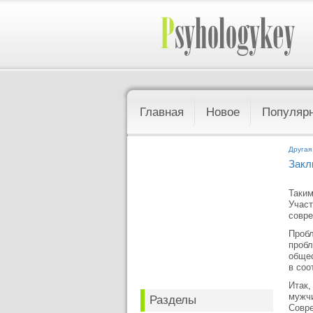
Главная
Новое
Популяр
Другая
Закл
Таким
Участ
совре
Пробл
пробл
общес
в соо
Итак,
мужчи
Разделы
Совре