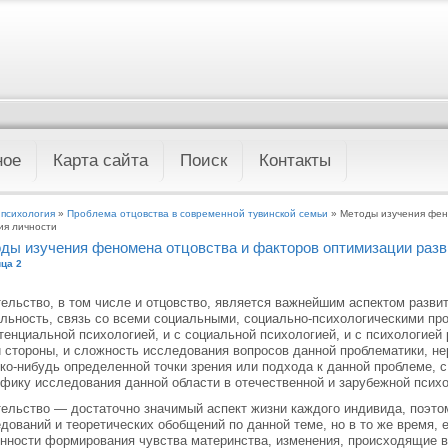
ное
Карта сайта
Поиск
Контакты
 психология
»
Проблема отцовства в современной тувинской семьи
» Методы изучения фен
ия личности
ды изучения феномена отцовства и факторов оптимизации разв
ца 2
ельство, в том числе и отцовство, является важнейшим аспектом развит
льность, связь со всеми социальными, социально-психологическими про
тенциальной психологией, и с социальной психологией, и с психологией 
 стороны, и сложность исследования вопросов данной проблематики, не
ко-нибудь определенной точки зрения или подхода к данной проблеме, 
фику исследования данной области в отечественной и зарубежной психо
ельство — достаточно значимый аспект жизни каждого индивида, поэт
дований и теоретических обобщений по данной теме, но в то же время, е
нности формирования чувства материнства, изменения, происходящие в