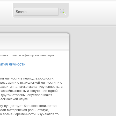
омена отцовства и факторов оптимизации
ития личности
ия личности в период взрослости.
цессами и с психологией личности, и с
развития, а также малая изученность, с
разработанность и отсутствие одной
с другой стороны, обусловливают
логической науке.
ому существует большое количество
сли материнская роль, статус,
о время беременности, изучаются то