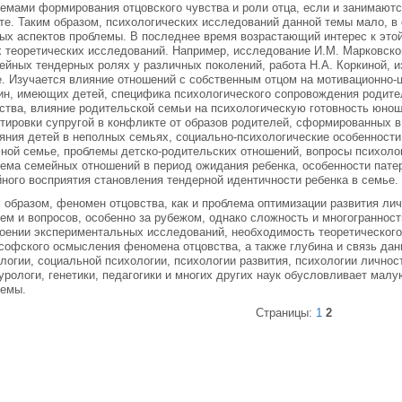
емами формирования отцовского чувства и роли отца, если и занимаютс
те. Таким образом, психологических исследований данной темы мало, в
ых аспектов проблемы. В последнее время возрастающий интерес к это
 теоретических исследований. Например, исследование И.М. Марковск
ейных тендерных ролях у различных поколений, работа Н.А. Коркиной, 
. Изучается влияние отношений с собственным отцом на мотивационно-
н, имеющих детей, специфика психологического сопровождения родите
ства, влияние родительской семьи на психологическую готовность юнош
тировки супругой в конфликте от образов родителей, сформированных 
яния детей в неполных семьях, социально-психологические особенност
ной семье, проблемы детско-родительских отношений, вопросы психолог
ема семейных отношений в период ожидания ребенка, особенности пате
ного восприятия становления тендерной идентичности ребенка в семье.
 образом, феномен отцовства, как и проблема оптимизации развития ли
ем и вопросов, особенно за рубежом, однако сложность и многогранност
оении экспериментальных исследований, необходимость теоретического,
офского осмысления феномена отцовства, а также глубина и связь дан
логии, социальной психологии, психологии развития, психологии личност
урологи, генетики, педагогики и многих других наук обусловливает мал
лемы.
Страницы:
1
2