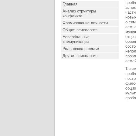
пробл
Главная
аспек
Анализ структуры
частн
конфликта
новых
о сем
Формирование личности
семье
Общая психология
мужчи
отцов
Невербальные
ориен
коммуникации
состо
Роль секса в семье
непол
Другая психология
пробл
семей
Таким
пробл
постр
филос
социо
культ
проб