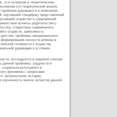
я, то в основном в теоретическом
 основном это теоретический анализ
й проблеме выражается в появлении
ой, изучавшей специфику представлений
изучавшей отцовство в современной
ценностные аспекты родительства у
льства, стереотипы современного
ей к отцовств, зависимость
в детстве, проблемы эмоционального
и формирования личности ребенка в
ической готовности к отцовству
рнальной деривации в условиях
чности, исследуется в широком спектре
ь данной проблемы, трудности в
 социально-культурного и
ного феномена с вопросами
и, антропологии, истории,
ую изученность многих аспектов данной