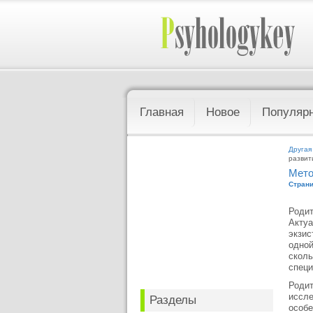
Главная
Новое
Популяр
Другая
развит
Мето
Страни
Родит
Актуа
экзис
одной
сколь
специ
Родит
иссле
Разделы
особе