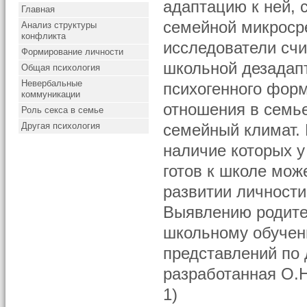
адаптацию к ней,
Главная
семейной микроср
Анализ структуры
конфликта
исследователи счи
Формирование личности
школьной дезадапт
Общая психология
Невербальные
психогенного фор
коммуникации
отношения в семье
Роль секса в семье
Другая психология
семейный климат.
наличие которых у
готов к школе мож
развитии личности
Выявлению родител
школьному обучени
представлений по 
разработанная О.
1)