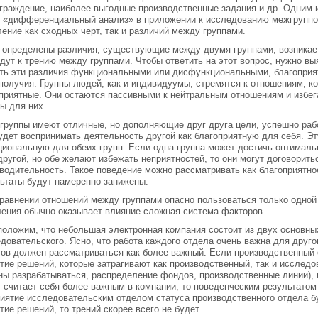
граждение, наиболее выгодные производственные задания и др. Одним 
 «дифференциальный анализ» в приложении к исследованию межгруппов
ение как сходных черт, так и различий между группами.
 определены различия, существующие между двумя группами, возникает
дут к трению между группами. Чтобы ответить на этот вопрос, нужно вы
ть эти различия функциональными или дисфункциональными, благоприя
получия. Группы людей, как и индивидуумы, стремятся к отношениям, к
приятные. Они остаются пассивными к нейтральным отношениям и избег
ы для них.
группы имеют отличные, но дополняющие друг друга цели, успешно раб
удет воспринимать деятельность другой как благоприятную для себя. Э
иональную для обеих групп. Если одна группа может достичь оптималь
другой, но обе желают избежать неприятностей, то они могут договорить
водительность. Такое поведение можно рассматривать как благоприятно
ьтаты будут намеренно занижены.
равнении отношений между группами опасно пользоваться только одной 
ения обычно оказывает влияние сложная система факторов.
оложим, что небольшая электронная компания состоит из двух основны
довательского. Ясно, что работа каждого отдела очень важна для друго
ов должен рассматриваться как более важный. Если производственный 
тие решений, которые затрагивают как производственный, так и исследов
ы разрабатываться, распределение фондов, производственные линии), 
 считает себя более важным в компании, то поведенческим результатом 
иятие исследовательским отделом статуса производственного отдела бу
тие решений, то трений скорее всего не будет.