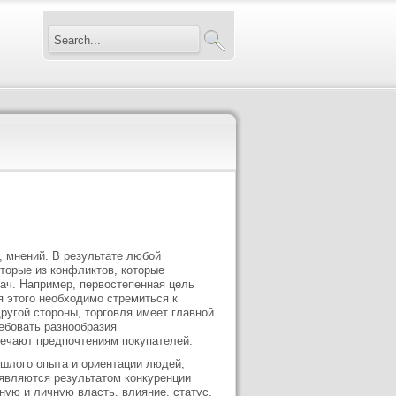
, мнений. В результате любой
торые из конфликтов, которые
ач. Например, первостепенная цель
я этого необходимо стремиться к
ругой стороны, торговля имеет главной
ебовать разнообразия
вечают предпочтениям покупателей.
ошлого опыта и ориентации людей,
являются результатом конкуренции
ную и личную власть, влияние, статус,