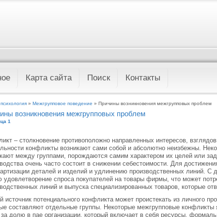
ное
Карта сайта
Поиск
Контакты
 психология
»
Межгрупповое поведение
» Причины возникновения межгрупповых проблем
ины возникновения межгрупповых проблем
ца 1
икт – столкновение противоположно направленных интересов, взглядов
льности конфликты возникают сами собой и абсолютно неизбежны. Неко
кают между группами, порождаются самим характером их целей или зад
водства очень часто состоит в снижении себестоимости. Для достижени
артизации деталей и изделий и удлинению производственных линий. С д
 удовлетворение спроса покупателей на товары фирмы, что может потр
водственных линий и выпуска специализированных товаров, которые от
й источник потенциального конфликта может проистекать из личного пр
ые составляют отдельные группы. Некоторые межгрупповые конфликты 
 за долю в пае организации, который включает в себя ресурсы, формаль