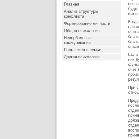
возна
Главная
будет
Анализ структуры
выявл
конфликта
Когда
Формирование личности
приве
Общая психология
счита
благо
Невербальные
благо
коммуникации
опасн
Роль секса в семье
Если 
Другая психология
них б
функц
счет 
произ
резул
При с
отнош
Предп
иссле
отдел
приня
должн
отдел
воспр
приня