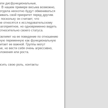
 или дисфункциональные,
. В нашем примере весьма возможно,
 отдела неохотно будут обмениваться
ивать свой приоритет перед другим.
поскольку он считает, что
ые относятся к исследовательскому
лагоприятное, но одновременно видеть
относительно своего статуса.
повлияет на ее поведение по отношению
данную переменную как функциональную
итает ее важной. Группы могут
е, но вести себя очень агрессивно,
оложения или роста.
сить свою роль, контакты