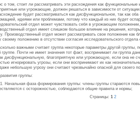
с о том, стоит ли рассматривать эти расхождения как функциональные
приятные или угрожающие, должен решаться в зависимости от ситуации
асхождение будет рассматриваться как дисфункциональное, так как оба
мацией, идеями или проблемами, потому что каждый из них будет оспар
довательский отдел может чувствовать себя в угрожающем положении, 
водственный отдел имеет слишком большое влияние на решения, котор
у. Производственный отдел может рассматривать свое положение как б
у своему положению в отсутствии согласия исследовательского отдела 
асколько важными считает группа некоторые параметры другой группы, 
й группе. Почти не имеет значения тот факт, воспринимает ли группа 
ак дисфункциональную, благоприятную или угрожающую, если она не сч
стью игнорировать угрозы, если они воспринимают их как незначительны
даже небольшую угрозу они считают чрезвычайно опасной для своего п
развития группы:
1. Начальная фаза формирования группы: члены группы стараются повы
ствляются с осторожностью, соблюдаются общие правила и нормы;
Страницы:
1
2