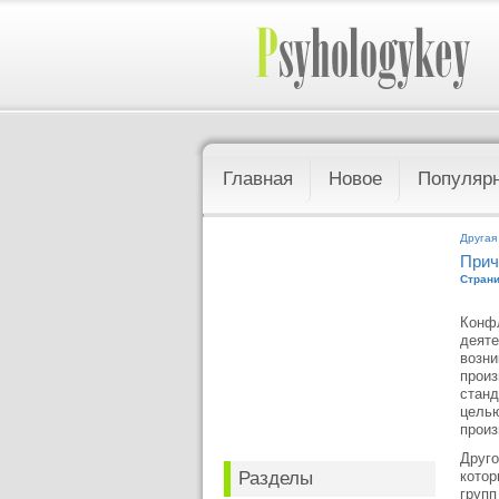
Главная
Новое
Популяр
Другая
Прич
Страни
Конфл
деяте
возни
произ
станд
целью
произ
Друго
Разделы
котор
групп