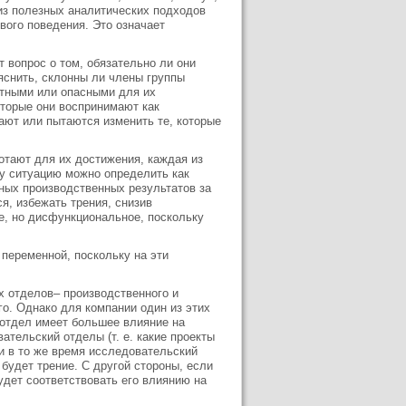
из полезных аналитических подходов
ого поведения. Это означает
 вопрос о том, обязательно ли они
яснить, склонны ли члены группы
тными или опасными для их
оторые они воспринимают как
ают или пытаются изменить те, которые
отают для их достижения, каждая из
ту ситуацию можно определить как
ных производственных результатов за
ся, избежать трения, снизив
е, но дисфункциональное, поскольку
переменной, поскольку на эти
х отделов– производственного и
го. Однако для компании один из этих
отдел имеет большее влияние на
ательский отделы (т. е. какие проекты
и в то же время исследовательский
будет трение. С другой стороны, если
дет соответствовать его влиянию на