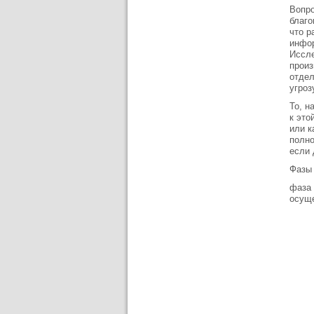
Вопро
благо
что р
инфор
Иссле
произ
отдел
угроз
То, н
к это
или к
полно
если 
Фазы 
фаза 
осуще