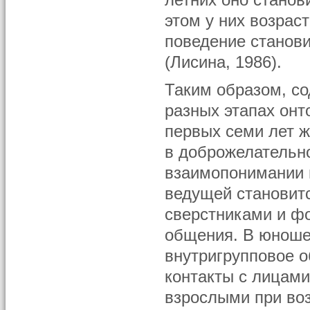
летних оно станов
этом у них возрас
поведение станов
(Лисина, 1986).
Таким образом, с
разных этапах онт
первых семи лет ж
в доброжелательн
взаимопонимании 
ведущей становит
сверстниками и ф
общения. В юноше
внутригрупповое 
контакты с лицами
взрослыми при во