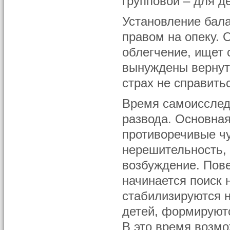
групповой – для д
Установление бал
правом на опеку. 
облегчение, ищет 
вынуждены вернуть
страх не справить
Время самоисслед
развода. Основная
противоречивые ч
нерешительность, 
возбуждение. Пов
начинается поиск 
стабилизируются н
детей, формируютс
В это время возм