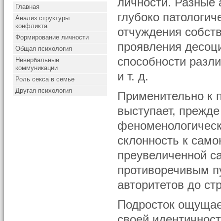
личности. Разные 
Главная
глубоко патологич
Анализ структуры
конфликта
отчуждения собств
Формирование личности
проявления десоци
Общая психология
способности разли
Невербальные
коммуникации
и т. д.
Роль секса в семье
Другая психология
Применительно к 
выступает, прежде
феноменологически
склонность к сам
преувеличенной с
противоречивым п
авторитетов до ст
Подросток ощуща
своей идентичност