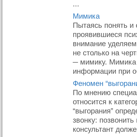
...
Мимика
Пытаясь понять и 
проявившиеся пси
внимание уделяем 
не столько на чер
─ мимику. Мимика
информации при об
Феномен “выгорани
По мнению специал
относится к катег
“выгорания” опред
звонку: позвонить
консультант долже