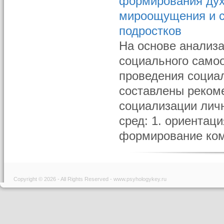
формирования дух
мироощущения и с
подростков
На основе анализ
социального самоо
проведения социа
составлены реком
социализации лич
сред: 1. ориентац
формирование комп
Copyright © 2026 - All Rights Reserved - www.psyhologykey.ru