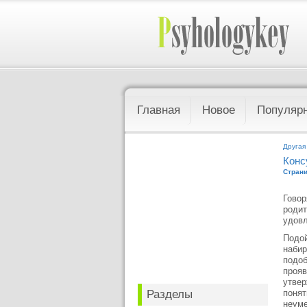
Главная
Новое
Популяр
Другая
Конс
Страни
Говор
родит
удовл
Подой
набир
подоб
прояв
утвер
Разделы
понят
неуме