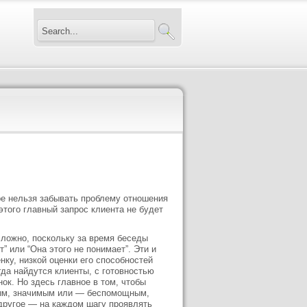
ре нельзя забывать проблему отношения
 этого главный запрос клиента не будет
сложно, поскольку за время беседы
” или “Она этого не понимает”. Эти и
ку, низкой оценки его способностей
гда найдутся клиенты, с готовностью
ок. Но здесь главное в том, чтобы
ным, значимым или — беспомощным,
другое — на каждом шагу проявлять