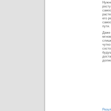
Нужно
росту
самос
расте
его р
самос
пути.
Даже 
мгнов
слишк
чутко
состо
будущ
доста
должн
Резул