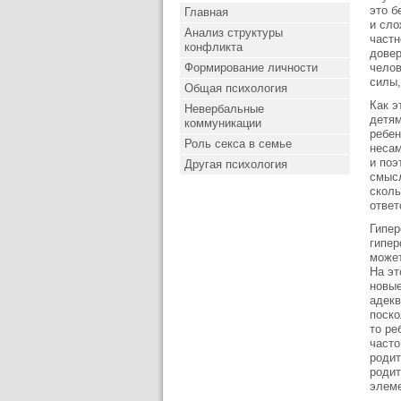
это б
Главная
и сло
Анализ структуры
частн
конфликта
довер
Формирование личности
челов
силы,
Общая психология
Как э
Невербальные
детям
коммуникации
ребен
Роль секса в семье
несам
и поэ
Другая психология
смысл
сколь
ответ
Гипер
гипер
может
На эт
новые
адекв
поско
то ре
часто
родит
родит
элеме