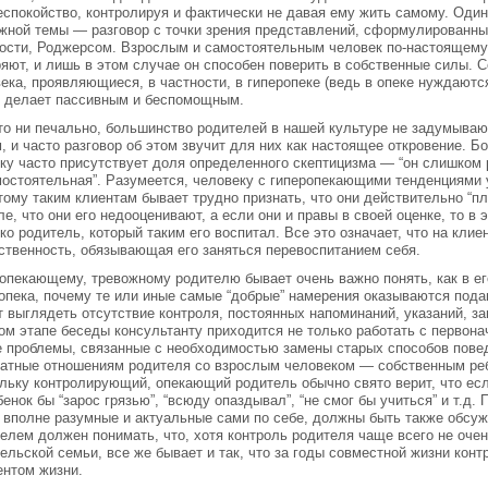
еспокойство, контролируя и фактически не давая ему жить самому. Один
жной темы — разговор с точки зрения представлений, сформулированных
ости, Роджерсом. Взрослым и самостоятельным человек по-настоящему м
яют, и лишь в этом случае он способен поверить в собственные силы. 
ека, проявляющиеся, в частности, в гиперопеке (ведь в опеке нуждаются
 делает пассивным и беспомощным.
то ни печально, большинство родителей в нашей культуре не задумываю
, и часто разговор об этом звучит для них как настоящее откровение. Б
ку часто присутствует доля определенного скептицизма — “он слишком 
остоятельная”. Разумеется, человеку с гиперопекающими тенденциями у
тому таким клиентам бывает трудно признать, что они действительно “пл
е, что они его недооценивают, а если они и правы в своей оценке, то в 
ко родитель, который таким его воспитал. Все это означает, что на кли
ственность, обязывающая его заняться перевоспитанием себя.
опекающему, тревожному родителю бывает очень важно понять, как в е
опека, почему те или иные самые “добрые” намерения оказываются под
 выглядеть отсутствие контроля, постоянных напоминаний, указаний, з
ом этапе беседы консультанту приходится не только работать с первон
 проблемы, связанные с необходимостью замены старых способов повед
атные отношениям родителя со взрослым человеком — собственным ребе
льку контролирующий, опекающий родитель обычно свято верит, что есл
бенок бы “зарос грязью”, “всюду опаздывал”, “не смог бы учиться” и т.д.
 вполне разумные и актуальные сами по себе, должны быть также обсуж
елем должен понимать, что, хотя контроль родителя чаще всего не очен
ельской семьи, все же бывает и так, что за годы совместной жизни кон
нтом жизни.