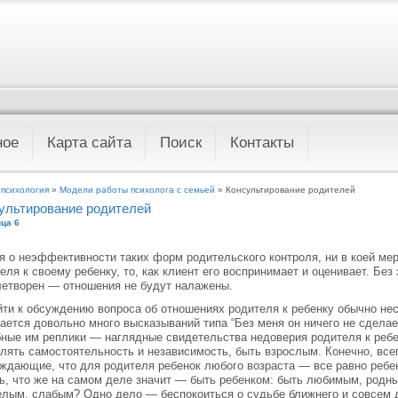
ное
Карта сайта
Поиск
Контакты
 психология
»
Модели работы психолога с семьей
» Консультирование родителей
ультирование родителей
ца 6
я о неэффективности таких форм родительского контроля, ни в коей ме
еля к своему ребенку, то, как клиент его воспринимает и оценивает. Без
етворен — отношения не будут налажены.
ти к обсуждению вопроса об отношениях родителя к ребенку обычно не
ается довольно много высказываний типа “Без меня он ничего не сделает
ные им реплики — наглядные свидетельства недоверия родителя к ребен
лять самостоятельность и независимость, быть взрослым. Конечно, все
ждающие, что для родителя ребенок любого возраста — все равно ребен
ь, что же на самом деле значит — быть ребенком: быть любимым, род
лым, слабым? Одно дело — беспокоиться о судьбе ближнего и совсем 