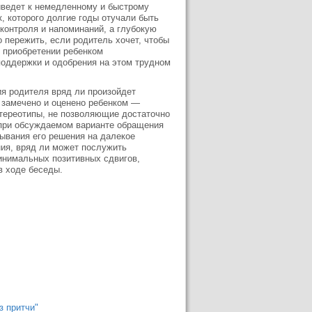
риведет к немедленному и быстрому
, которого долгие годы отучали быть
 контроля и напоминаний, а глубокую
 пережить, если родитель хочет, чтобы
 приобретении ребенком
 поддержки и одобрения на этом трудном
я родителя вряд ли произойдет
ы замечено и оценено ребенком —
тереотипы, не позволяющие достаточно
 при обсуждаемом варианте обращения
ывания его решения на далекое
ния, вряд ли может послужить
инимальных позитивных сдвигов,
в ходе беседы.
з притчи"