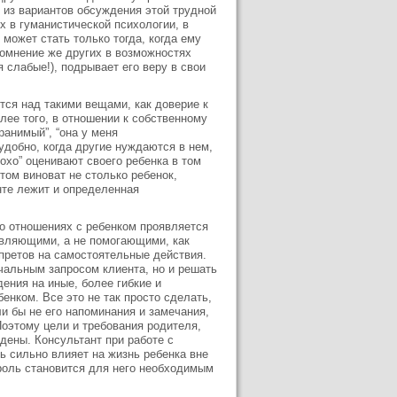
 из вариантов обсуждения этой трудной
 в гуманистической психологии, в
ожет стать только тогда, когда ему
Сомнение же других в возможностях
 слабые!), подрывает его веру в свои
тся над такими вещами, как доверие к
олее того, в отношении к собственному
ранимый”, “она у меня
добно, когда другие нуждаются в нем,
охо” оценивают своего ребенка в том
этом виноват не столько ребенок,
енте лежит и определенная
го отношениях с ребенком проявляется
авляющими, а не помогающими, как
апретов на самостоятельные действия.
ачальным запросом клиента, но и решать
ения на иные, более гибкие и
нком. Все это не так просто сделать,
и бы не его напоминания и замечания,
 Поэтому цели и требования родителя,
дены. Консультант при работе с
ь сильно влияет на жизнь ребенка вне
троль становится для него необходимым