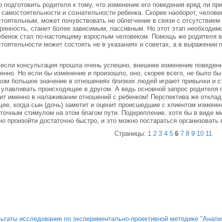
 подготовить родителя к тому, что изменение его поведения вряд ли п
 самостоятельности и сознательности ребенка. Скорее наоборот, человек
тоятельным, может почувствовать не облегчение в связи с отсутствием
рянность, станет более зависимым, пассивным. Но этот этап необходимо
ебенок стал по-настоящему взрослым человеком. Помощь же родителя в
тоятельности может состоять не в указаниях и советах, а в выражении
если консультация прошла очень успешно, внешнее изменение поведени
енно. Но если бы изменение и произошло, оно, скорее всего, не было б
ом большое значение в отношениях близких людей играют привычки и с
 улавливать происходящее в другом. А ведь основной запрос родителя
ит именно в налаживании отношений с ребенком! Перспектива же отклад
ее, когда сын (дочь) заметит и оценит происшедшие с клиентом измене
точным стимулом на этом благом пути. Подкрепление, хотя бы в виде м
о произойти достаточно быстро, и это можно постараться организовать 
Страницы:
1
2
3
4
5
6
7
8
9
10
11
ьтаты исследования по экспериментально-проективной методике "Анали